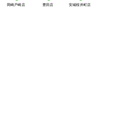
岡崎戸崎店
豊田店
安城桜井町店
買取大吉ドミー若松
店
〒444-0826
岡崎市若松町字折戸3番地
TEL：
0120-102-034
[10：00～19：00] 水曜定休