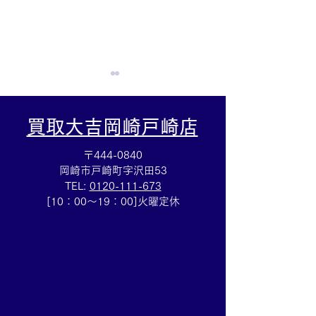
買取大吉岡崎戸崎店
〒444-0840
岡崎市戸崎町字沢田53
TEL:
0120-111-673
スタージュエリーダイヤ
ロックイット・
[10：00～19：00]火曜定休
リングのお買取も💎買取
ラットミュール買
大吉安城桜井町店
のご売却は買取
桜井町店にお任
い