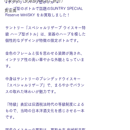
IY安城店（安城桜井町店に統合）
⭐︎サントリー ハープ型ボトル  ⭐︎
ハープ型のボトルで話題のSUNTRY SPECIAL 
貴金属
Reserve WHISKY をお買取しました！
サントリー「スペシャルリザーブ ウイスキー特
級 ハープ型ボトル」は、楽器のハープを模した
個性的なデザインが特徴の限定ボトルです。
金色のフレームと弦を思わせる装飾が施され、
インテリア性の高い華やかな外観となっていま
す。
中身はサントリーのブレンデッドウイスキー
「スペシャルリザーブ」で、まろやかでバラン
スの取れた味わいが魅力です。
「特級」表記は旧酒税法時代の等級制度による
もので、当時の日本洋酒文化を感じさせる一本
です。
国産ウイスキーの買取は、買取大吉 安城桜井町