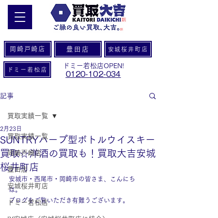
岡崎戸崎店
豊田店
安城桜井町店
ドミー若松店OPEN!
ドミー若松店
0120-102-034
記事
買取実績一覧
2月23日
買取実績一覧
SUNTRYハープ型ボトルウイスキー
買取☆洋酒の買取も！買取大吉安城
岡崎戸崎店
桜井町店
豊田店
安城市・西尾市・岡崎市の皆さま、こんにち
安城桜井町店
は。
ブログをご覧いただき有難うございます。
ドミー若松店