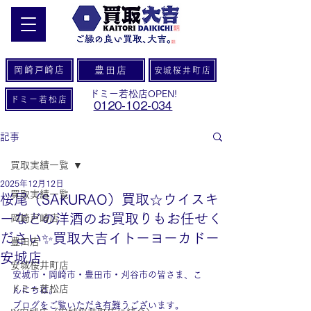
岡崎戸崎店
豊田店
安城桜井町店
ドミー若松店OPEN!
ドミー若松店
0120-102-034
記事
買取実績一覧
2025年12月12日
買取実績一覧
桜尾（SAKURAO）買取☆ウイスキ
ーなどの洋酒のお買取りもお任せく
岡崎戸崎店
ださい✨買取大吉イトーヨーカドー
豊田店
安城店
安城桜井町店
安城市・岡崎市・豊田市・刈谷市の皆さま、こ
ドミー若松店
んにちは。
ブログをご覧いただき有難うございます。