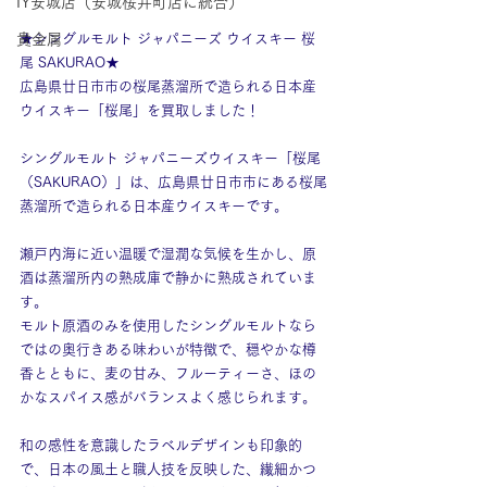
IY安城店（安城桜井町店に統合）
貴金属
★シングルモルト ジャパニーズ ウイスキー 桜
尾 SAKURAO★
広島県廿日市市の桜尾蒸溜所で造られる日本産
ウイスキー「桜尾」を買取しました！
シングルモルト ジャパニーズウイスキー「桜尾
（SAKURAO）」は、広島県廿日市市にある桜尾
蒸溜所で造られる日本産ウイスキーです。
瀬戸内海に近い温暖で湿潤な気候を生かし、原
酒は蒸溜所内の熟成庫で静かに熟成されていま
す。
モルト原酒のみを使用したシングルモルトなら
ではの奥行きある味わいが特徴で、穏やかな樽
香とともに、麦の甘み、フルーティーさ、ほの
かなスパイス感がバランスよく感じられます。
和の感性を意識したラベルデザインも印象的
で、日本の風土と職人技を反映した、繊細かつ