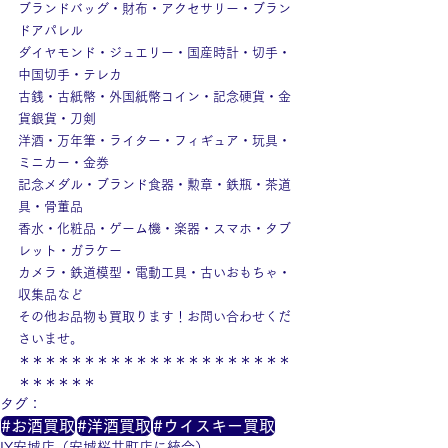
ブランドバッグ・財布・アクセサリー・ブラン
ドアパレル
ダイヤモンド・ジュエリー・国産時計・切手・
中国切手・テレカ
古銭・古紙幣・外国紙幣コイン・記念硬貨・金
貨銀貨・刀剣
洋酒・万年筆・ライター・フィギュア・玩具・
ミニカー・金券
記念メダル・ブランド食器・勲章・鉄瓶・茶道
具・骨董品
香水・化粧品・ゲーム機・楽器・スマホ・タブ
レット・ガラケー
カメラ・鉄道模型・電動工具・古いおもちゃ・
収集品など
その他お品物も買取ります！お問い合わせくだ
さいませ。
＊＊＊＊＊＊＊＊＊＊＊＊＊＊＊＊＊＊＊＊＊
＊＊＊＊＊＊
タグ：
#お酒買取
#洋酒買取
#ウイスキー買取
IY安城店（安城桜井町店に統合）