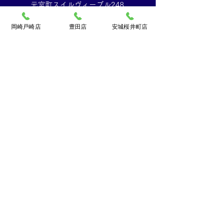
元宮町スイルヴィーブル248
TEL:
0120-070-673
[10：00～19：00]水曜定休
岡崎戸崎店
豊田店
安城桜井町店
買取大吉ドミー若松
店
〒444-0826
岡崎市若松町字折戸3番地
TEL：
0120-102-034