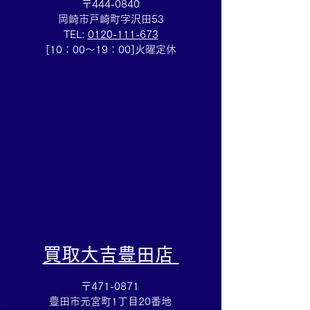
〒444-0840
岡崎市戸崎町字沢田53
TEL:
0120-111-673
Cartierマストタンクのお
HERMESバン
[10：00～19：00]火曜定休
買取りも⌚買取大吉イトー
ブレスレットの
ヨーカドー安城店
も✨買取大吉イ
カドー安城店
​買取大吉豊田店
〒471-0871
豊田市元宮町1丁目20番地