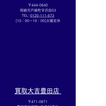
〒444-0840
岡崎市戸崎町字沢田53
TEL:
0120-111-673
Cartierマストタンクのお
HERMESバン
[10：00～19：00]火曜定休
買取りも⌚買取大吉イトー
ブレスレットの
ヨーカドー安城店
も✨買取大吉イ
カドー安城店
​買取大吉豊田店
〒471-0871