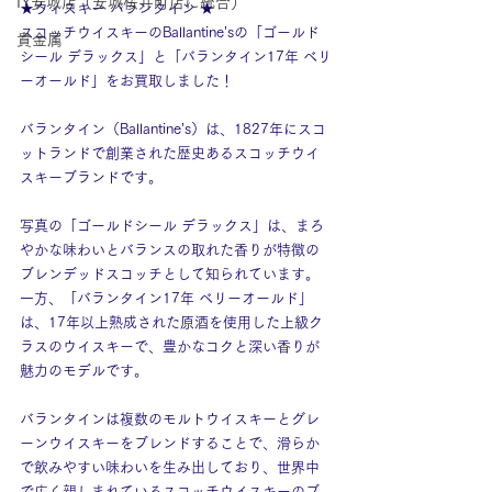
IY安城店（安城桜井町店に統合）
★ウィスキー バランタイン ★
スコッチウイスキーのBallantine’sの「ゴールド
貴金属
シール デラックス」と「バランタイン17年 ベリ
ーオールド」をお買取しました！
バランタイン（Ballantine’s）は、1827年にスコ
ットランドで創業された歴史あるスコッチウイ
スキーブランドです。
写真の「ゴールドシール デラックス」は、まろ
やかな味わいとバランスの取れた香りが特徴の
ブレンデッドスコッチとして知られています。
一方、「バランタイン17年 ベリーオールド」
は、17年以上熟成された原酒を使用した上級ク
ラスのウイスキーで、豊かなコクと深い香りが
魅力のモデルです。
バランタインは複数のモルトウイスキーとグレ
ーンウイスキーをブレンドすることで、滑らか
で飲みやすい味わいを生み出しており、世界中
で広く親しまれているスコッチウイスキーのブ