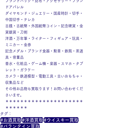
ブランドバッグ・財布・アクセサリー・ブラン
ドアパレル
ダイヤモンド・ジュエリー・国産時計・切手・
中国切手・テレカ
古銭・古紙幣・外国紙幣コイン・記念硬貨・金
貨銀貨・刀剣
洋酒・万年筆・ライター・フィギュア・玩具・
ミニカー・金券
記念メダル・ブランド食器・勲章・鉄瓶・茶道
具・骨董品
香水・化粧品・ゲーム機・楽器・スマホ・タブ
レット・ガラケー
カメラ・鉄道模型・電動工具・古いおもちゃ・
収集品など
その他お品物も買取ります！お問い合わせくだ
さいませ。
＊＊＊＊＊＊＊＊＊＊＊＊＊＊＊＊＊＊＊＊＊
＊＊＊＊＊＊
タグ：
#お酒買取
#洋酒買取
#ウイスキー買取
#バランタイン買取