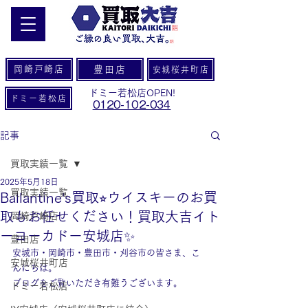
岡崎戸崎店
豊田店
安城桜井町店
ドミー若松店OPEN!
ドミー若松店
0120-102-034
記事
買取実績一覧
2025年5月18日
買取実績一覧
Ballantine’s買取⭐︎ウイスキーのお買
取もお任せください！買取大吉イト
岡崎戸崎店
ーヨーカドー安城店✨
豊田店
安城市・岡崎市・豊田市・刈谷市の皆さま、こ
安城桜井町店
んにちは。
ブログをご覧いただき有難うございます。
ドミー若松店