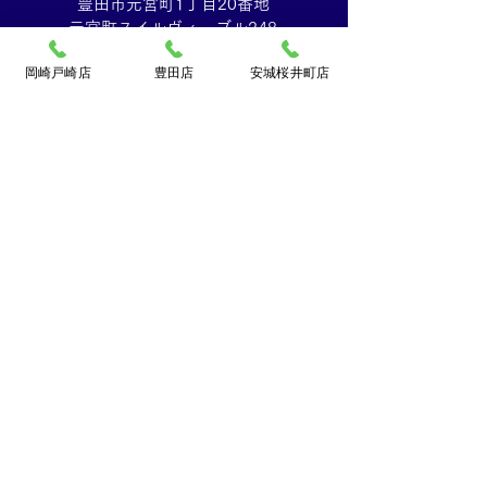
豊田市元宮町1丁目20番地
元宮町スイルヴィーブル248
TEL:
0120-070-673
岡崎戸崎店
豊田店
安城桜井町店
[10：00～19：00]水曜定休
買取大吉ドミー若松
店
〒444-0826
岡崎市若松町字折戸3番地