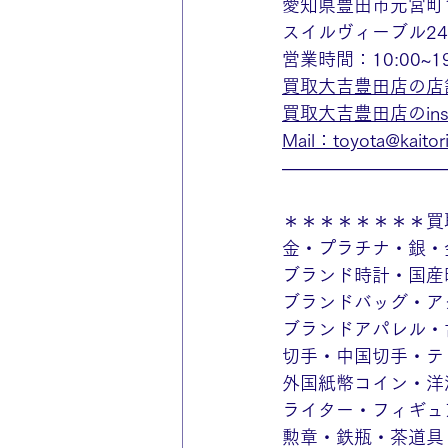
愛知県豊田市元宮町
スイルヴィーブル2
営業時間：10:00~
買取大吉豊田店の店
買取大吉豊田店のinst
Mail：toyota@kaitorid
—————————
＊＊＊＊＊＊＊＊買
金・プラチナ・銀・
ブランド時計・国産
ブランドバッグ・ア
ブランドアパレル・
切手・中国切手・テ
外国紙幣コイン・洋
ライター・フィギュ
勲章・鉄瓶・茶道具