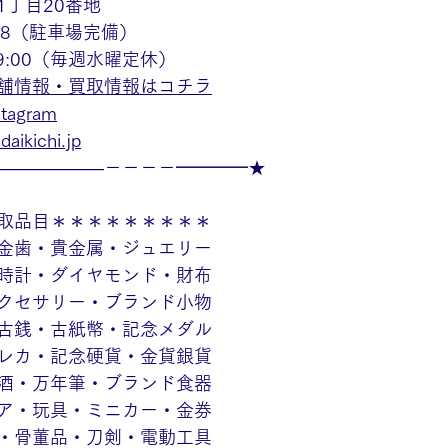
1丁目20番地
48（駐車場完備）
19:00（毎週水曜定休）
舗情報・買取情報はコチラ
agram
aikichi.jp
——————－－－－━━━━★
取品目＊＊＊＊＊＊＊＊＊
金歯・貴金属・ジュエリー
時計・ダイヤモンド・財布
クセサリー・ブランド小物
古銭・古紙幣・記念メダル
レカ・記念硬貨・金貨銀貨
酒・万年筆・ブランド食器
ア・玩具・ミニカー・金券
・骨董品・刀剣・電動工具