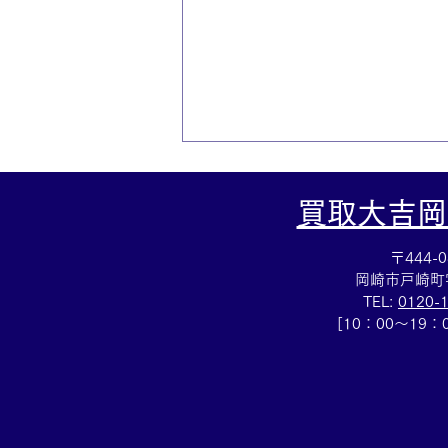
買取大吉岡
〒444-0
岡崎市戸崎町
TEL:
0120-
[10：00～19
断捨離お手伝いします☆アク
セサリー売るなら豊田市の買
取大吉豊田店へ★