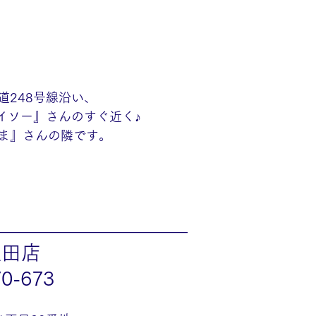
道248号線沿い、
ダイソー』さんのすぐ近く♪
ま』さんの隣です。
———————————————
豊田店
70-673