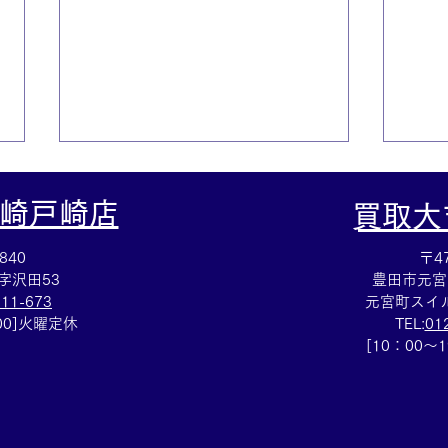
崎戸崎店
​買取
840
〒47
字沢田53
豊田市元宮
111-673
元宮町スイル
：00]火曜定休
TEL:
01
ティファニー☆ブランドアク
集め
[10：00～
セサリー売るなら豊田市の買
田市
取大吉豊田店へ★