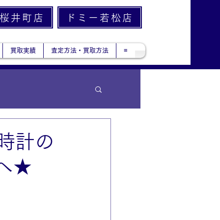
桜井町店
ドミー若松店
買取実績
査定方法・買取方法
≡
腕時計の
へ★