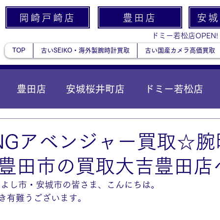
岡崎戸崎店
豊田店
安城
ドミー若松店OPEN!
TOP
古いSEIKO・海外製腕時計買取
古い国産カメラ高価買取
豊田店
安城桜井町店
ドミー若松店
に統合）
貴金属
LINGアベンジャー買取☆
豊田市の買取大吉豊田店
みよし市・安城市の皆さま、こんにちは。
き有難うございます。