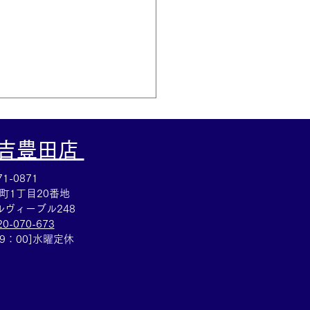
大吉豊田店
1-0871
町1丁目20番地
ヴィーブル248
20-070-673
ていた切手を売るなら豊
19：00]水曜定休
の買取大吉豊田店へ★