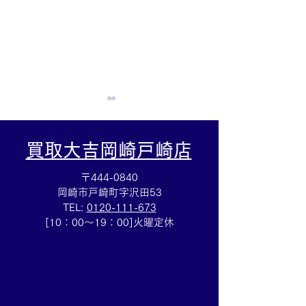
買取大吉岡崎戸崎店
〒444-0840
岡崎市戸崎町字沢田53
TEL:
0120-111-673
断捨離お手伝いします☆
バイ ザ ヤード
[10：00～19：00]火曜定休
アクセサリー売るなら豊
ス買取☆ブラン
田市の買取大吉豊田店へ
サリー売るなら
★
買取大吉豊田店