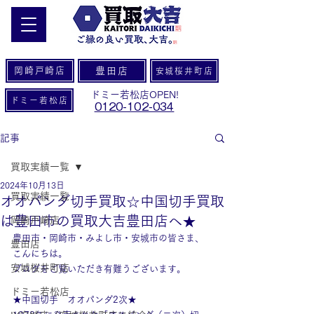
岡崎戸崎店
豊田店
安城桜井町店
ドミー若松店OPEN!
ドミー若松店
0120-102-034
記事
買取実績一覧
2024年10月13日
買取実績一覧
オオパンダ切手買取☆中国切手買取
は豊田市の買取大吉豊田店へ★
岡崎戸崎店
豊田市・岡崎市・みよし市・安城市の皆さま、
豊田店
こんにちは。
安城桜井町店
ブログをご覧いただき有難うございます。
ドミー若松店
★中国切手　オオパンダ2次★