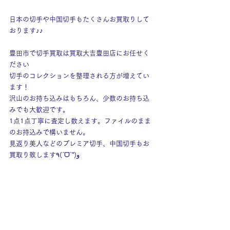
日本の切手や中国切手もたくさんお買取りして
おります♪♪
豊田市で切手買取は買取大吉豊田店にお任せく
ださい
切手のコレクションを整理される方が増えてい
ます！
沢山のお持ち込みはもちろん、少数のお持ち込
みでも大歓迎です。
1点1点丁寧に査定し数えます。ファイルのまま
のお持込みで構いません。
見返り美人などのプレミア切手、中国切手もお
買取り致します٩(ˊᗜˋ*)و