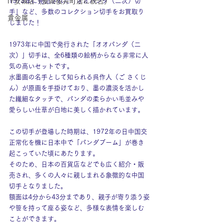
IY安城店（安城桜井町店に統合）
1973年に発売された「オオパンダ（二次）切
手」など、多数のコレクション切手をお買取り
貴金属
しました！
1973年に中国で発行された「オオパンダ（二
次）」切手は、全6種類の絵柄からなる非常に人
気の高いセットです。
水墨画の名手として知られる呉作人（ご さくじ
ん）が原画を手掛けており、墨の濃淡を活かし
た繊細なタッチで、パンダの柔らかい毛並みや
愛らしい仕草が白地に美しく描かれています。
この切手が登場した時期は、1972年の日中国交
正常化を機に日本中で「パンダブーム」が巻き
起こっていた頃にあたります。
そのため、日本の百貨店などでも広く紹介・販
売され、多くの人々に親しまれる象徴的な中国
切手となりました。
額面は4分から43分まであり、親子が寄り添う姿
や笹を持って座る姿など、多様な表情を楽しむ
ことができます。