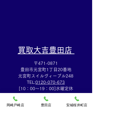
​買取大吉豊田店
〒471-0871
豊田市元宮町1丁目20番地
元宮町スイルヴィーブル248
TEL:
0120-070-673
[10：00～19：00]水曜定休
岡崎戸崎店
豊田店
安城桜井町店