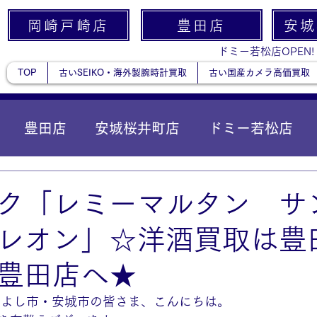
岡崎戸崎店
豊田店
安城
ドミー若松店OPEN!
TOP
古いSEIKO・海外製腕時計買取
古い国産カメラ高価買取
豊田店
安城桜井町店
ドミー若松店
に統合）
貴金属
ク「レミーマルタン サ
レオン」☆洋酒買取は豊
豊田店へ★
みよし市・安城市の皆さま、こんにちは。