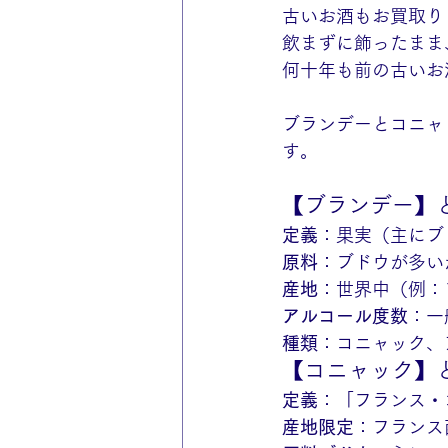
古いお酒もお買取り
飲まずに飾ったまま
何十年も前の古いお
ブランデーとコニャ
す。
【ブランデー】
定義
：果実（主にブ
原料
：ブドウが多い
産地
：世界中（例：
アルコール度数
：一
種類
：コニャック、
【コニャック】
定義
：「フランス・
産地限定
：フランス