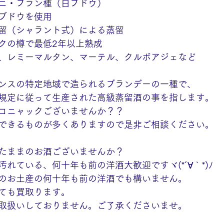
ニ・ブラン種（白ブドウ）
ブドウを使用
留（シャラント式）による蒸留
クの樽で最低2年以上熟成
、レミーマルタン、マーテル、クルボアジェなど
ンスの特定地域で造られるブランデーの一種で、
規定に従って生産された高級蒸留酒の事を指します。
コニャックございませんか？？
できるものが多くありますので是非ご相談ください。
たままのお酒ございませんか？
れている、何十年も前の洋酒大歓迎ですヾ(*´∀｀*)ﾉ
のお土産の何十年も前の洋酒でも構いません。
ても買取ります。
取扱いしておりません。ご了承くださいませ。