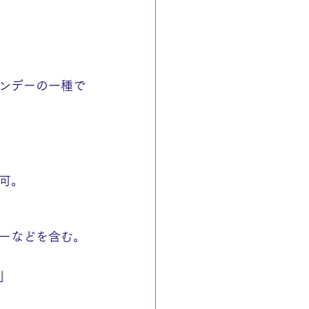
ンデーの一種で
可。
ーなどを含む。
」