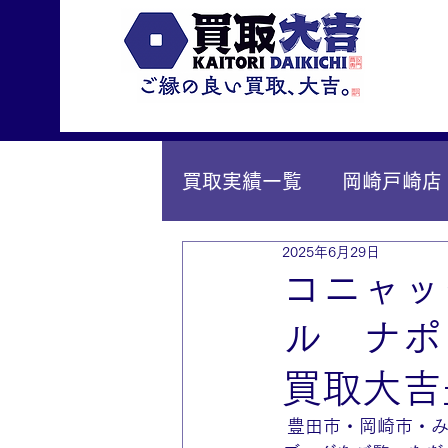
買取実績一覧
岡崎戸崎店
2025年6月29日
IY安城店（安城桜井町店
コニャッ
ル ナポ
買取大吉
 豊田市・岡崎市・