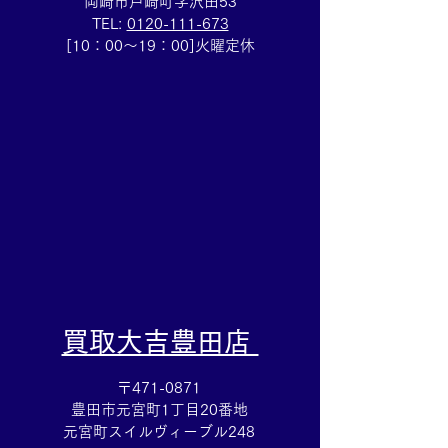
岡崎市戸崎町字沢田53
TEL:
0120-111-673
ティファニー☆ブランド
集めていた切手
[10：00～19：00]火曜定休
アクセサリー売るなら豊
ら豊田市の買取
田市の買取大吉豊田店へ
店へ★
★
​買取大吉豊田店
〒471-0871
豊田市元宮町1丁目20番地
元宮町スイルヴィーブル248