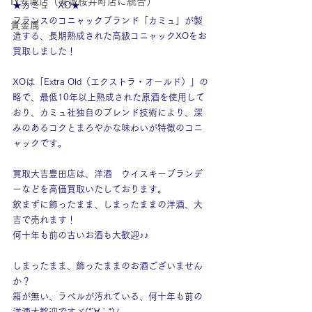
IY安城店（安城桜井町店に統合）
★カミュ　XO★
フランスのコニャックブランド「カミュ」が製
貴金属
造する、長期熟成された高級コニャックXOをお
買取しました！
XOは「Extra Old（エクストラ・オールド）」の
略で、最低10年以上熟成された原酒を使用して
おり、カミュ社独自のブレンド技術により、深
みのあるコクとまろやかな味わいが特徴のコニ
ャックです。
買取大吉豊田店は、洋酒　ウイスキーブランデ
ーなどを高価買取いたしております。
飲まずに飾ったまま、しまったままの洋酒、大
吉で売れます！
何十年も前の古いお酒も大歓迎♪♪
しまったまま、飾ったままのお酒ございません
か？
箱が無い、ラベルが汚れている、何十年も前の
洋酒大歓迎ですヾ(*´∀｀*)ﾉ