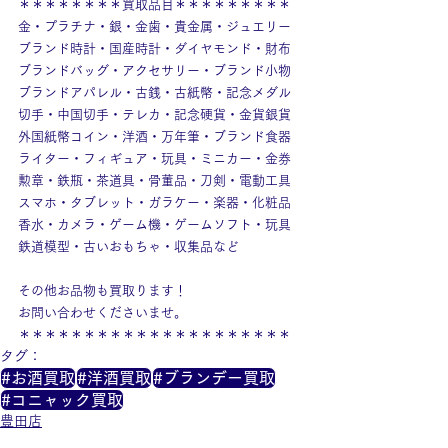
＊＊＊＊＊＊＊＊買取品目＊＊＊＊＊＊＊＊＊
金・プラチナ・銀・金歯・貴金属・ジュエリー
ブランド時計・国産時計・ダイヤモンド・財布
ブランドバッグ・アクセサリー・ブランド小物
ブランドアパレル・古銭・古紙幣・記念メダル
切手・中国切手・テレカ・記念硬貨・金貨銀貨
外国紙幣コイン・洋酒・万年筆・ブランド食器
ライター・フィギュア・玩具・ミニカー・金券
勲章・鉄瓶・茶道具・骨董品・刀剣・電動工具
スマホ・タブレット・ガラケー・楽器・化粧品
香水・カメラ・ゲーム機・ゲームソフト・玩具
鉄道模型・古いおもちゃ・収集品など
その他お品物も買取ります！
お問い合わせくださいませ。
＊＊＊＊＊＊＊＊＊＊＊＊＊＊＊＊＊＊＊＊＊
タグ：
#お酒買取
#洋酒買取
#ブランデー買取
#コニャック買取
豊田店