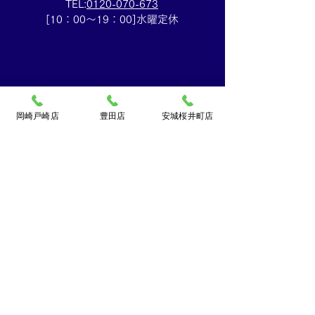
TEL:
0120-070-673
[10：00～19：00]水曜定休
岡崎戸崎店
豊田店
安城桜井町店
買取大吉ドミー若松
店
〒444-0826
岡崎市若松町字折戸3番地
TEL：
0120-102-034
[10：00～19：00] 水曜定休