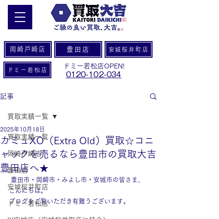
岡崎戸崎店
豊田店
安城桜井町店
ドミー若松店OPEN!
ドミー若松店
0120-102-034
記事
買取実績一覧
2025年10月18日
買取実績一覧
カミュXO（Extra Old）買取☆コニ
ャックを売るなら豊田市の買取大吉
岡崎戸崎店
豊田店へ★
豊田店
 豊田市・岡崎市・みよし市・安城市の皆さま、
安城桜井町店
こんにちは。
ブログをご覧いただき有難うございます。
ドミー若松店