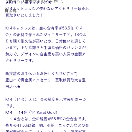
IY安城店（安城桜井町店に統合）
★K14　14金ネックレス★
K14ネックレスなど使わないアクセサリー類をお
貴金属
買取りいたしました！
K14ネックレスは、金の含有率が58.5％（14
金）の素材で作られたジュエリーです。18金よ
りも硬く耐久性が高いため、日常使いに適して
います。上品な輝きと手頃な価格のバランスが
魅力で、デザインの自由度も高い人気の金製ア
クセサリーです。
断捨離のお手伝いもお任せください(*'▽'*)
豊田市で貴金属アクセサリー買取は買取大吉豊
田店へ★
K14（14金）とは、金の純度を示す表記の一つ
です。
K14
 ＝ 
14金
（14 Karat Gold）
　１４金とは、金の純度が58.5%の金合金です。
残りの41.5%は銀、銅、亜鉛、ニッケルなどの金
属が混ぜられています。これにより、強度が高