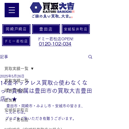
岡崎戸崎店
豊田店
安城桜井町店
ドミー若松店OPEN!
ドミー若松店
0120-102-034
記事
買取実績一覧
2025年5月26日
買取実績一覧
14金ネックレス買取☆使わなくな
った貴金属は豊田市の買取大吉豊田
岡崎戸崎店
店へ★
豊田店
 豊田市・岡崎市・みよし市・安城市の皆さま、
安城桜井町店
こんにちは。
ブログをご覧いただき有難うございます。
ドミー若松店