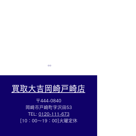
買取大吉岡崎戸崎店
〒444-0840
岡崎市戸崎町字沢田53
TEL:
0120-111-673
断捨離お手伝いします☆
バイ ザ ヤード
[10：00～19：00]火曜定休
アクセサリー売るなら豊
ス買取☆ブラン