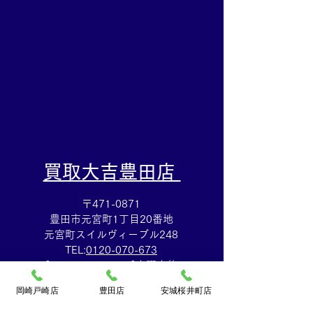
田市の買取大吉豊田店へ
サリー売るなら
★
買取大吉豊田店
​買取大吉豊田店
〒471-0871
豊田市元宮町1丁目20番地
元宮町スイルヴィーブル248
TEL:
0120-070-673
[10：00～19：00]水曜定休
岡崎戸崎店
豊田店
安城桜井町店