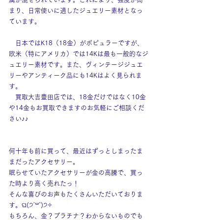
まり、日常使いに適したジュエリー素材となっ
ています。
　日本ではK18（18金）がポピュラーですが、
欧米（特にアメリカ）では14Kは最も一般的なジ
ュエリー素材です。また、ヴィンテージジュエ
リーやアンティーク品にも14Kはよく見られま
す。
　買取大吉豊田店では、18金だけではなく10金
や14金もお買取できますのお気軽にご相談くだ
さい♪♪
何十年も前に買って、最近はずっとしまったま
まだったアクセサリー。
眠らせていたアクセサリーが金の高騰で、買っ
た時より高く売れたっ！
そんな喜びのお声もたくさんいただいておりま
す。ଘ(੭ˊ꒳​ˋ)੭✧
もちろん、金？プラチナ？わからないものでも