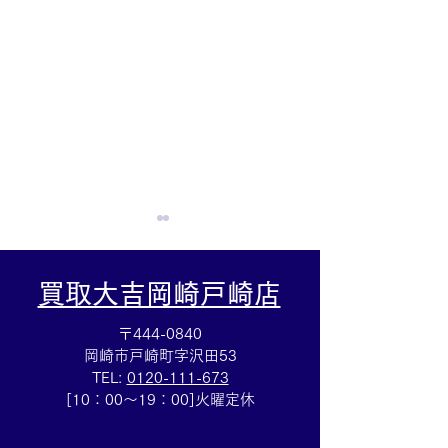
買取大吉岡崎戸崎店
〒444-0840
岡崎市戸崎町字沢田53
TEL:
0120-111-673
ティファニー☆ブランド
集めていた切手
[10：00～19：00]火曜定休
アクセサリー売るなら豊
ら豊田市の買取