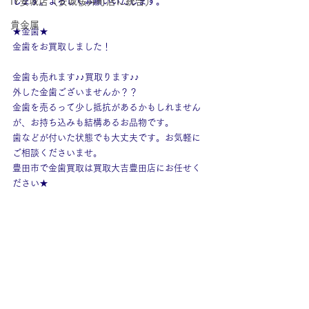
IY安城店（安城桜井町店に統合）
します。よろしくお願いいたします。
貴金属
★金歯★
金歯をお買取しました！
金歯も売れます♪♪買取ります♪♪
外した金歯ございませんか？？
金歯を売るって少し抵抗があるかもしれません
が、お持ち込みも結構あるお品物です。
歯などが付いた状態でも大丈夫です。お気軽に
ご相談くださいませ。
豊田市で金歯買取は買取大吉豊田店にお任せく
ださい★