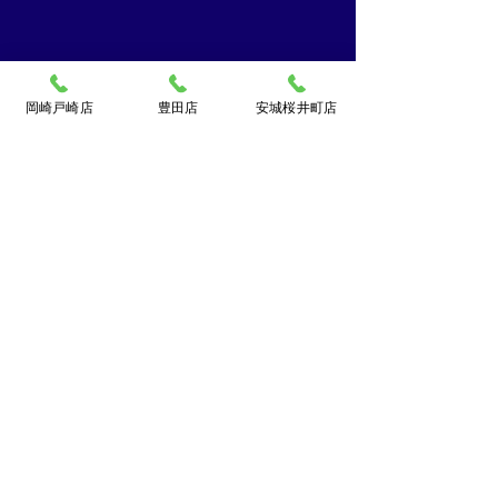
岡崎戸崎店
豊田店
安城桜井町店
買取大吉ドミー若松
店
〒444-0826
岡崎市若松町字折戸3番地
TEL：
0120-102-034
[10：00～19：00] 水曜定休