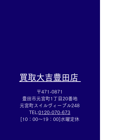
田市の買取大吉豊田店へ
店へ★
★
​買取大吉豊田店
〒471-0871
豊田市元宮町1丁目20番地
元宮町スイルヴィーブル248
TEL:
0120-070-673
[10：00～19：00]水曜定休