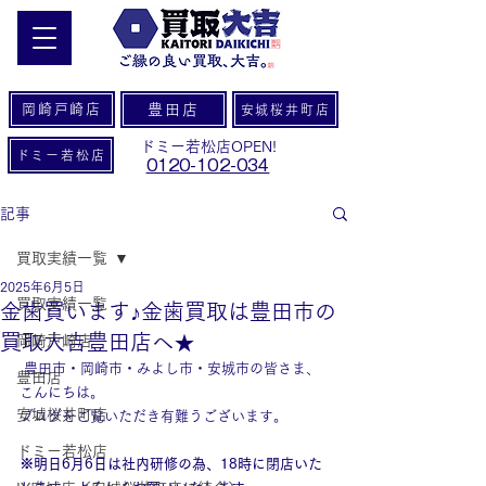
岡崎戸崎店
豊田店
安城桜井町店
ドミー若松店OPEN!
ドミー若松店
0120-102-034
記事
買取実績一覧
2025年6月5日
買取実績一覧
金歯買います♪金歯買取は豊田市の
買取大吉豊田店へ★
岡崎戸崎店
 豊田市・岡崎市・みよし市・安城市の皆さま、
豊田店
こんにちは。
安城桜井町店
ブログをご覧いただき有難うございます。
ドミー若松店
※明日6月6日は社内研修の為、18時に閉店いた