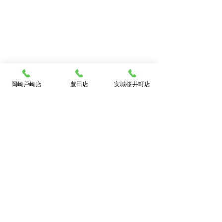
岡崎戸崎店
豊田店
安城桜井町店
買取大吉岡崎戸崎店
〒444-0840
岡崎市戸崎町字沢田53
TEL:
0120-111-673
グッチGタイムレス☆腕時
金アクセサリー
[10：00～19：00]火曜定休
計売るなら豊田市の買取
✨断捨離お手伝
大吉豊田店へ★
☆豊田市の買取
店★