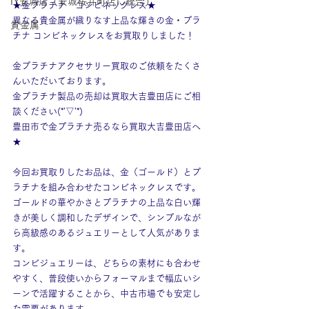
IY安城店（安城桜井町店に統合）
★金プラチナ　コンビネックレス★
異なる貴金属が織りなす上品な輝きの金・プラ
貴金属
チナ コンビネックレスをお買取りしました！
金プラチナアクセサリー買取のご依頼をたくさ
んいただいております。
金プラチナ製品の売却は買取大吉豊田店にご相
談ください(*'▽'*)
豊田市で金プラチナ売るなら買取大吉豊田店へ
★
今回お買取りしたお品は、金（ゴールド）とプ
ラチナを組み合わせたコンビネックレスです。
ゴールドの華やかさとプラチナの上品な白い輝
きが美しく調和したデザインで、シンプルなが
ら高級感のあるジュエリーとして人気がありま
す。
コンビジュエリーは、どちらの素材にも合わせ
やすく、普段使いからフォーマルまで幅広いシ
ーンで活躍することから、中古市場でも安定し
た需要があります。