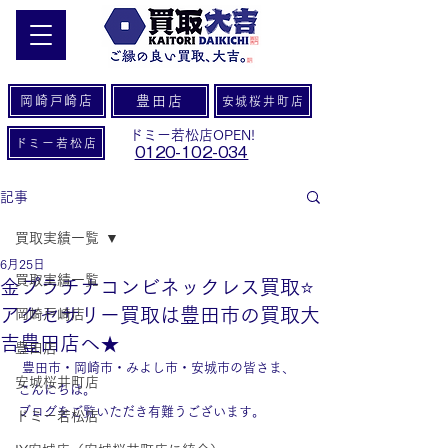
岡崎戸崎店
豊田店
安城桜井町店
ドミー若松店OPEN!
ドミー若松店
0120-102-034
記事
買取実績一覧
6月25日
買取実績一覧
金プラチナコンビネックレス買取⭐️
アクセサリー買取は豊田市の買取大
岡崎戸崎店
吉豊田店へ★
豊田店
 豊田市・岡崎市・みよし市・安城市の皆さま、
安城桜井町店
こんにちは。
ブログをご覧いただき有難うございます。
ドミー若松店