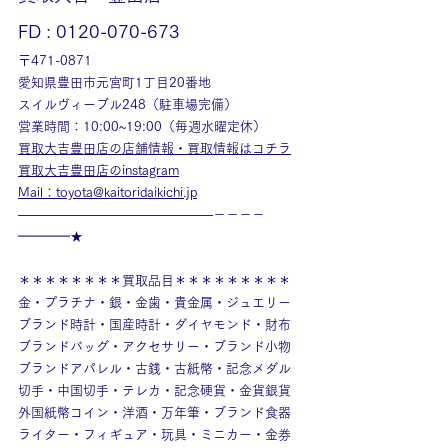
FD : 0120-070-673
〒471-0871
愛知県豊田市元宮町1丁目20番地
スイルヴィーブル248（駐車場完備）
営業時間：10:00~19:00（毎週水曜定休）
買取大吉豊田店の店舗情報・買取情報はコチラ
買取大吉豊田店のinstagram
Mail：toyota@kaitoridaikichi.jp
———————————————－－－－
━━━━★
＊＊＊＊＊＊＊＊買取品目＊＊＊＊＊＊＊＊＊
金・プラチナ・銀・金歯・貴金属・ジュエリー
ブランド時計・国産時計・ダイヤモンド・財布
ブランドバッグ・アクセサリー・ブランド小物
ブランドアパレル・古銭・古紙幣・記念メダル
切手・中国切手・テレカ・記念硬貨・金貨銀貨
外国紙幣コイン・洋酒・万年筆・ブランド食器
ライター・フィギュア・玩具・ミニカー・金券