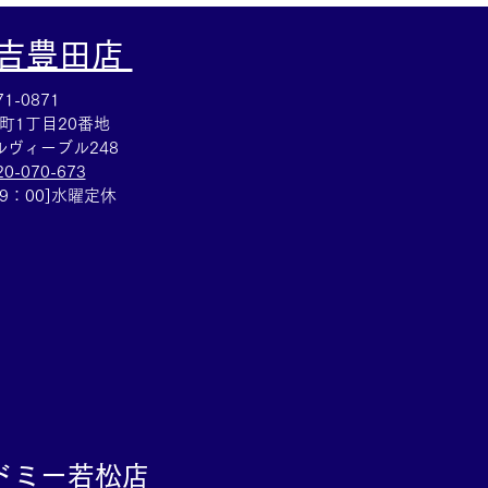
大吉豊田店
1-0871
町1丁目20番地
ヴィーブル248
20-070-673
ラチナのピアス売るなら
19：00]水曜定休
市の買取大吉豊田店へ★
ドミー若松
店