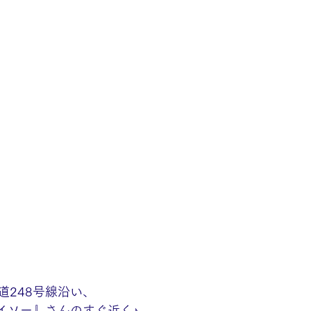
道248号線沿い、
ダイソー』さんのすぐ近く♪