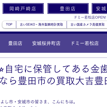
岡崎戸崎店
豊田店
安城
ドミー若松店OPEN!
TOP
古いSEIKO・海外製腕時計買取
古い国産カメラ高価買取
豊田店
安城桜井町店
ドミー若松店
に統合）
貴金属
⭐︎自宅に保管してある金
なら豊田市の買取大吉豊
みよし市・安城市の皆さま、こんにちは。