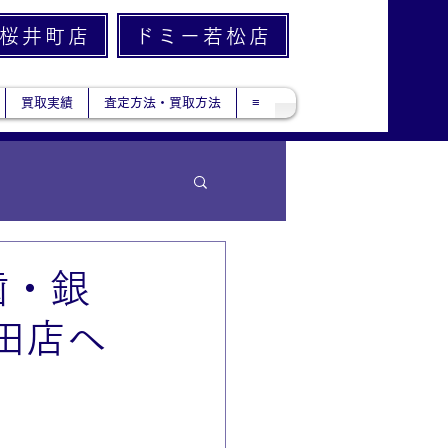
桜井町店
ドミー若松店
買取実績
査定方法・買取方法
≡
歯・銀
田店へ