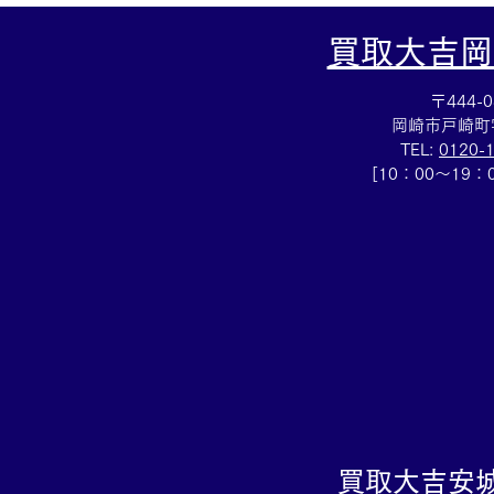
買取大吉岡
〒444-0
岡崎市戸崎町
TEL:
0120-
[10：00～19
集めていた切手を売るなら豊
田市の買取大吉豊田店へ★
買取大吉
安