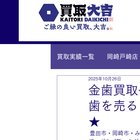
買取実績一覧
岡崎戸崎店
2025年10月26日
IY安城店（安城桜井町店
金歯買取
歯を売る
★
 豊田市・岡崎市・