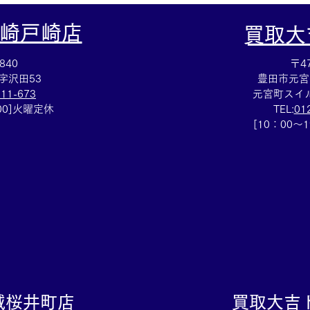
崎戸崎店
​買取
840
〒47
字沢田53
豊田市元宮
111-673
元宮町スイル
：00]火曜定休
TEL:
01
ルイヴィトン☆ブランドバッ
金プ
[10：00～
グ売るなら豊田市の買取大吉
豊田
豊田店へ★
城桜井町店
買取大吉