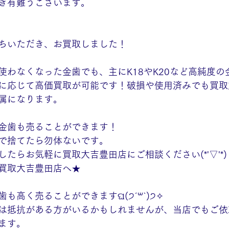
き有難うございます。
ちいただき、お買取しました！
使わなくなった金歯でも、主にK18やK20など高純度の
に応じて高価買取が可能です！破損や使用済みでも買取
属になります。
金歯も売ることができます！
で捨てたら勿体ないです。
たらお気軽に買取大吉豊田店にご相談ください(*'▽'*)
買取大吉豊田店へ★
も高く売ることができますଘ(੭ˊ꒳​ˋ)੭✧
は抵抗がある方がいるかもしれませんが、当店でもご依
ます。