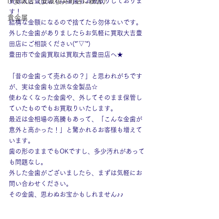
IY安城店（安城桜井町店に統合）
買取大吉豊田店では金歯もお買取りしておりま
す！
貴金属
結構な金額になるので捨てたら勿体ないです。
外した金歯がありましたらお気軽に買取大吉豊
田店にご相談ください(*'▽'*)
豊田市で金歯買取は買取大吉豊田店へ★
「昔の金歯って売れるの？」と思われがちです
が、実は金歯も立派な金製品☆
使わなくなった金歯や、外してそのまま保管し
ていたものでもお買取りいたします。
最近は金相場の高騰もあって、「こんな金歯が
意外と高かった！」と驚かれるお客様も増えて
います。
歯の形のままでもOKですし、多少汚れがあって
も問題なし。
外した金歯がございましたら、まずは気軽にお
問い合わせください。
その金歯、思わぬお宝かもしれません♪♪