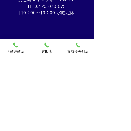
TEL:
0120-070-673
[10：00～19：00]水曜定休
岡崎戸崎店
豊田店
安城桜井町店
買取大吉ドミー若松
店
〒444-0826
岡崎市若松町字折戸3番地
TEL：
0120-102-034