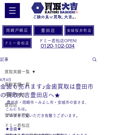
岡崎戸崎店
豊田店
安城桜井町店
ドミー若松店OPEN!
ドミー若松店
0120-102-034
記事
買取実績一覧
6月4日
買取実績一覧
金歯も売れます♪金歯買取は豊田市
の買取大吉豊田店へ★
岡崎戸崎店
 豊田市・岡崎市・みよし市・安城市の皆さま、
豊田店
こんにちは。
安城桜井町店
ブログをご覧いただき有難うございます。
ドミー若松店
★金歯★