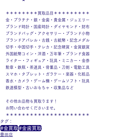
＊＊＊＊＊＊＊＊買取品目＊＊＊＊＊＊＊＊＊
金・プラチナ・銀・金歯・貴金属・ジュエリー
ブランド時計・国産時計・ダイヤモンド・財布
ブランドバッグ・アクセサリー・ブランド小物
ブランドアパレル・古銭・古紙幣・記念メダル
切手・中国切手・テレカ・記念硬貨・金貨銀貨
外国紙幣コイン・洋酒・万年筆・ブランド食器
ライター・フィギュア・玩具・ミニカー・金券
勲章・鉄瓶・茶道具・骨董品・刀剣・電動工具
スマホ・タブレット・ガラケー・楽器・化粧品
香水・カメラ・ゲーム機・ゲームソフト・玩具
鉄道模型・古いおもちゃ・収集品など
その他お品物も買取ります！
お問い合わせくださいませ。
＊＊＊＊＊＊＊＊＊＊＊＊＊＊＊＊＊＊＊＊＊
タグ：
#金買取
#金歯買取
豊田店