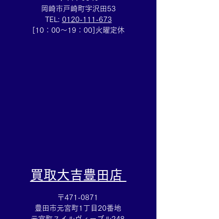
岡崎市戸崎町字沢田53
TEL:
0120-111-673
グッチGタイムレス☆腕時
金アクセサリー
[10：00～19：00]火曜定休
計売るなら豊田市の買取
✨断捨離お手伝
大吉豊田店へ★
☆豊田市の買取
店★
​買取大吉豊田店
〒471-0871
豊田市元宮町1丁目20番地
元宮町スイルヴィーブル248