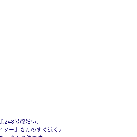
道248号線沿い、
ダイソー』さんのすぐ近く♪