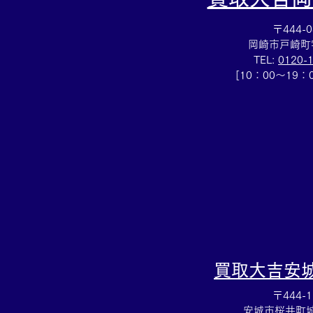
〒444-0
岡崎市戸崎町
TEL:
0120-
[10：00～19
ティファニー☆ブランドアク
セサリー売るなら豊田市の買
取大吉豊田店へ★
買取大吉
安
〒444-1
安城市桜井町城向