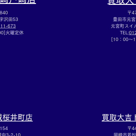
​買取
840
〒47
字沢田53
豊田市元宮
111-673
元宮町スイル
：00]火曜定休
TEL:
01
集めていた切手を売るなら豊
ルイ
[10：00～
田市の買取大吉豊田店へ★
グ売
豊田
城桜井町店
買取大吉
154
〒44
3-2-10
岡崎市若松