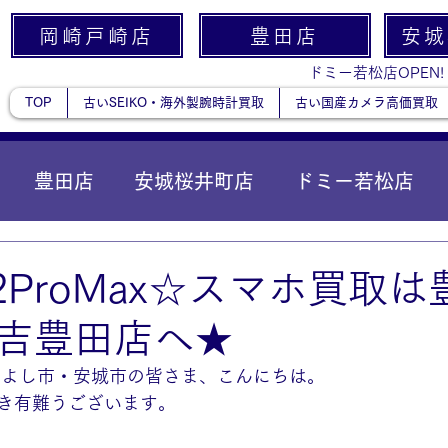
岡崎戸崎店
豊田店
安城
ドミー若松店OPEN!
TOP
古いSEIKO・海外製腕時計買取
古い国産カメラ高価買取
豊田店
安城桜井町店
ドミー若松店
に統合）
貴金属
e12ProMax☆スマホ買取
吉豊田店へ★
みよし市・安城市の皆さま、こんにちは。
き有難うございます。