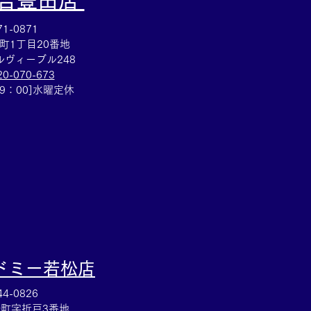
大吉豊田店
1-0871
町1丁目20番地
ヴィーブル248
20-070-673
ヴィトン☆ブランドバッ
19：00]水曜定休
るなら豊田市の買取大吉
店へ★
ドミー若松
店
4-0826
町字折戸3番地