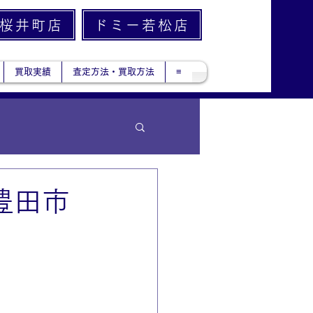
桜井町店
ドミー若松店
買取実績
査定方法・買取方法
≡
は豊田市