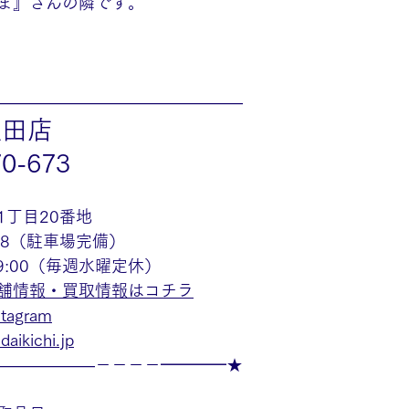
ま』さんの隣です。
———————————————
豊田店
70-673
1丁目20番地
48（駐車場完備）
19:00（毎週水曜定休）
舗情報・買取情報はコチラ
agram
aikichi.jp
——————－－－－━━━━★