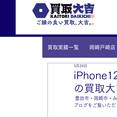
買取実績一覧
岡崎戸崎店
3月29日
IY安城店（安城桜井町店
iPhon
の買取大
 豊田市・岡崎市・
ブログをご覧いただ