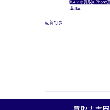
#スマホ買取
#iPhone
豊田店
最新記事
買取大吉岡