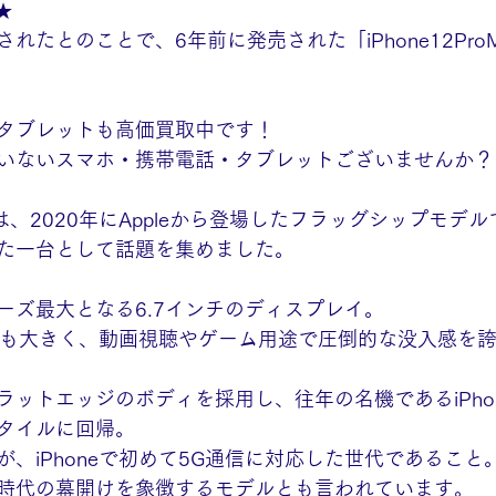
x★
れたとのことで、6年前に発売された「iPhone12Pro
タブレットも高価買取中です！
いないスマホ・携帯電話・タブレットございませんか？
o Maxは、2020年にAppleから登場したフラッグシップモ
た一台として話題を集めました。
ーズ最大となる6.7インチのディスプレイ。
史上最も大きく、動画視聴やゲーム用途で圧倒的な没入感を
ットエッジのボディを採用し、往年の名機であるiPhon
タイルに回帰。
、iPhoneで初めて5G通信に対応した世代であること
時代の幕開けを象徴するモデルとも言われています。