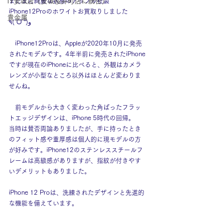
IY安城店（安城桜井町店に統合）
まだまだ綺麗な状態のアップル社製
iPhone12Proのホワイトお買取りしました
貴金属
٩(ˊᗜˋ*)و
　iPhone12Proは、Appleが2020年10月に発売
されたモデルです。4年半前に発売されたiPhone
ですが現在のiPhoneに比べると、外観はカメラ
レンズが小型なところ以外はほとんど変わりま
せんね。
　前モデルから大きく変わった角ばったフラッ
トエッジデザインは、iPhone 5時代の回帰。
当時は賛否両論ありましたが、手に持ったとき
のフィット感や重厚感は個人的に現モデルの方
が好みです。iPhone12のステンレススチールフ
レームは高級感がありますが、指紋が付きやす
いデメリットもありました。
iPhone 12 Proは、洗練されたデザインと先進的
な機能を備えています。