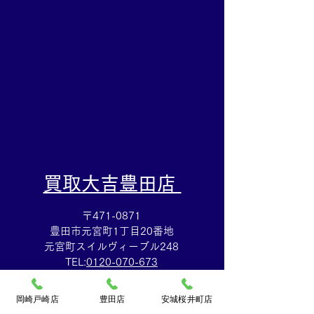
買取大吉豊田店へ★
田店へ★
​買取大吉豊田店
〒471-0871
豊田市元宮町1丁目20番地
元宮町スイルヴィーブル248
TEL:
0120-070-673
[10：00～19：00]水曜定休
岡崎戸崎店
豊田店
安城桜井町店