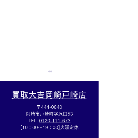
買取大吉岡崎戸崎店
〒444-0840
岡崎市戸崎町字沢田53
TEL:
0120-111-673
ルイヴィトン☆ブランド
金プラチナのピ
[10：00～19：00]火曜定休
バッグ売るなら豊田市の
なら豊田市の買