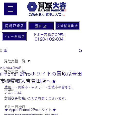
岡崎戸崎店
豊田店
安城桜井町店
ドミー若松店OPEN!
ドミー若松店
0120-102-034
記事
買取実績一覧
2025年4月24日
買取実績一覧
iPhone12Proホワイトの買取は豊田
市の買取大吉豊田店へ★
岡崎戸崎店
豊田市・岡崎市・みよし市・安城市の皆さま、
豊田店
こんにちは。
安城桜井町店
ブログをご覧いただき有難うございます。
ドミー若松店
★ Apple iPhone12Proホワイト ★