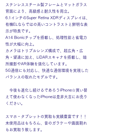
ステンレススチール製フレームとマットガラス
背面により、高級感と耐久性を両立。
6.1インチのSuper Retina XDRディスプレイは、
有機ELならではの高いコントラストと鮮明な表
示が特長です。
A14 Bionicチップを搭載し、処理性能と省電力
性が大幅に向上。
カメラはトリプルレンズ構成で、超広角・広
角・望遠に加え、LiDARスキャナを搭載し、暗
所撮影やAR体験を強化しています。
5G通信にも対応し、快適な通信環境を実現した
バランスの取れたモデルです。
　今後も進化し続けるであろうiPhone☆買い替
えて使わなくなったiPhoneは是非大吉にお売り
ください。
スマホ・タブレットの買取も実績豊富です！！
未使用品はもちろん、昔のガラケーや画面割れ
もお買取り致します。