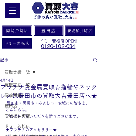
岡崎戸崎店
豊田店
安城桜井町店
ドミー若松店OPEN!
ドミー若松店
0120-102-034
記事
買取実績一覧
4月14日
買取実績一覧
プラチナ貴金属買取☆指輪やネック
レスは豊田市の買取大吉豊田店へ★
岡崎戸崎店
 豊田市・岡崎市・みよし市・安城市の皆さま、
豊田店
こんにちは。
安城桜井町店
ブログをご覧いただき有難うございます。
ドミー若松店
★プラチナのアクセサリー★