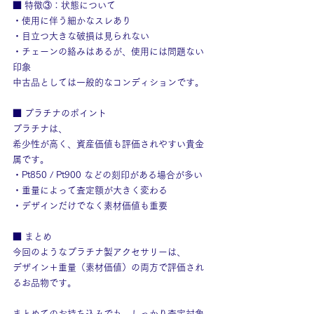
■ 特徴③：状態について
・使用に伴う細かなスレあり
・目立つ大きな破損は見られない
・チェーンの絡みはあるが、使用には問題ない
印象
中古品としては一般的なコンディションです。
■ プラチナのポイント
プラチナは、
希少性が高く、資産価値も評価されやすい貴金
属です。
・Pt850 / Pt900 などの刻印がある場合が多い
・重量によって査定額が大きく変わる
・デザインだけでなく素材価値も重要
■ まとめ
今回のようなプラチナ製アクセサリーは、
デザイン＋重量（素材価値）の両方で評価され
るお品物です。
まとめてのお持ち込みでも、しっかり査定対象