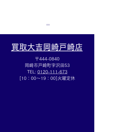
買取大吉岡崎戸崎店
〒444-0840
岡崎市戸崎町字沢田53
TEL:
0120-111-673
グッチGタイムレス☆腕時
金アクセサリー
[10：00～19：00]火曜定休
計売るなら豊田市の買取
✨断捨離お手伝
大吉豊田店へ★
☆豊田市の買取
店★