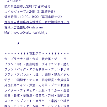
〒471-0871
愛知県豊田市元宮町1丁目20番地
スイルヴィーブル248（駐車場完備）
営業時間：10:00~19:00（毎週水曜定休）
買取大吉豊田店の店舗情報・買取情報はコチラ
買取大吉豊田店のinstagram
Mail：toyota@kaitoridaikichi.jp
———————————————－－－－
━━━━★
＊＊＊＊＊＊＊＊買取品目＊＊＊＊＊＊＊＊＊
金・プラチナ・銀・金歯・貴金属・ジュエリー
ブランド時計・国産時計・ダイヤモンド・財布
ブランドバッグ・アクセサリー・ブランド小物
ブランドアパレル・古銭・古紙幣・記念メダル
切手・中国切手・テレカ・記念硬貨・金貨銀貨
外国紙幣コイン・洋酒・万年筆・ブランド食器
ライター・フィギュア・玩具・ミニカー・金券
勲章・鉄瓶・茶道具・骨董品・刀剣・電動工具
スマホ・タブレット・ガラケー・楽器・化粧品
香水・カメラ・ゲーム機・ゲームソフト・玩具