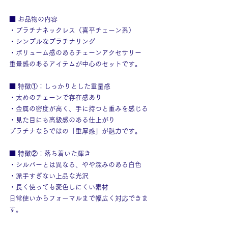
■ お品物の内容
・プラチナネックレス（喜平チェーン系）
・シンプルなプラチナリング
・ボリューム感のあるチェーンアクセサリー
重量感のあるアイテムが中心のセットです。
■ 特徴①：しっかりとした重量感
・太めのチェーンで存在感あり
・金属の密度が高く、手に持つと重みを感じる
・見た目にも高級感のある仕上がり
プラチナならではの「重厚感」が魅力です。
■ 特徴②：落ち着いた輝き
・シルバーとは異なる、やや深みのある白色
・派手すぎない上品な光沢
・長く使っても変色しにくい素材
日常使いからフォーマルまで幅広く対応できま
す。