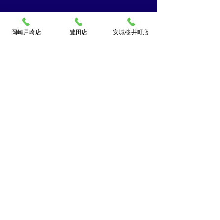
岡崎戸崎店
豊田店
安城桜井町店
​買取大吉豊田店
〒471-0871
豊田市元宮町1丁目20番地
元宮町スイルヴィーブル248
TEL:
0120-070-673
[10：00～19：00]水曜定休