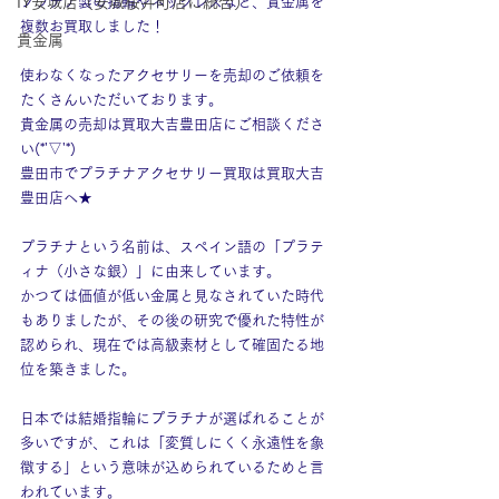
IY安城店（安城桜井町店に統合）
プラチナ製の指輪やネックレスなど、貴金属を
複数お買取しました！
貴金属
使わなくなったアクセサリーを売却のご依頼を
たくさんいただいております。
貴金属の売却は買取大吉豊田店にご相談くださ
い(*'▽'*)
豊田市でプラチナアクセサリー買取は買取大吉
豊田店へ★
プラチナという名前は、スペイン語の「プラテ
ィナ（小さな銀）」に由来しています。
かつては価値が低い金属と見なされていた時代
もありましたが、その後の研究で優れた特性が
認められ、現在では高級素材として確固たる地
位を築きました。
日本では結婚指輪にプラチナが選ばれることが
多いですが、これは「変質しにくく永遠性を象
徴する」という意味が込められているためと言
われています。