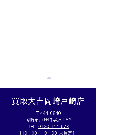
買取大吉岡崎戸崎店
〒444-0840
岡崎市戸崎町字沢田53
TEL:
0120-111-673
ティファニー☆ブランド
集めていた切手
[10：00～19：00]火曜定休