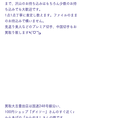
まで、沢山のお持ち込みはもちろん少数のお持
ち込みでも大歓迎です。
1点1点丁寧に査定し数えます。ファイルのまま
のお持込みで構いません。
見返り美人などのプレミア切手、中国切手もお
買取り致します٩(ˊᗜˋ*)و
買取大吉豊田店は国道248号線沿い、
100円ショップ『ダイソー』さんのすぐ近く♪
からあげの『からやま』さんの隣です。