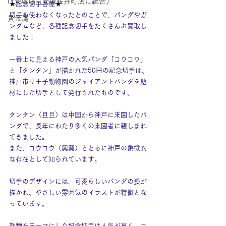
IY安城店（安城桜井町店に統合）
★記念切手各種★
切手を使わなくなったとのことで、パンダやガ
貴金属
ンダムなど、各種記念切手をたくさんお買取し
ました！
一番上に見える神戸の人気パンダ「コウコウ」
と「タンタン」が描かれた50円の記念切手は、
神戸市立王子動物園のジャイアントパンダを題
材にした切手として発行されたものです。
タンタン（旦旦）は中国から神戸に来園したパ
ンダで、長年にわたり多くの来園者に親しまれ
てきました。
また、コウコウ（興興）とともに神戸の象徴的
な存在として知られています。
切手のデザインには、可愛らしいパンダの姿が
描かれ、やさしい雰囲気のイラストが特徴とな
っています。
動物をテーマにした記念切手は人気が高く、コ