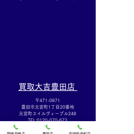
アクセサリー売るなら豊
ら豊田市の買取
田市の買取大吉豊田店へ
店へ★
★
​買取大吉豊田店
〒471-0871
豊田市元宮町1丁目20番地
元宮町スイルヴィーブル248
TEL:
0120-070-673
[10：00～19：00]水曜定休
岡崎戸崎店
豊田店
安城桜井町店