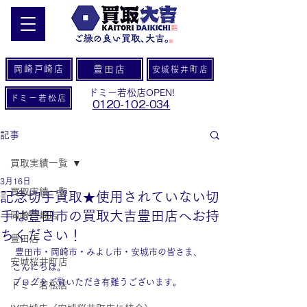
岡崎戸崎店
豊田店
安城桜井町店
ドミー若松店OPEN!
ドミー若松店
0120-102-034
記事
買取実績一覧
3月16日
買取実績一覧
記念切手買取★使用されていない切
手は豊田市の買取大吉豊田店へお持
岡崎戸崎店
ちください！
豊田店
 豊田市・岡崎市・みよし市・安城市の皆さま、
安城桜井町店
こんにちは。
ブログをご覧いただき有難うございます。
ドミー若松店