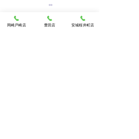
岡崎戸崎店
豊田店
安城桜井町店
買取大吉岡崎戸崎店
〒444-0840
岡崎市戸崎町字沢田53
TEL:
0120-111-673
集めていた切手を売るな
ルイヴィトン☆
[10：00～19：00]火曜定休
ら豊田市の買取大吉豊田
バッグ売るなら
店へ★
買取大吉豊田店