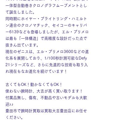
一体型自動巻きクロノグラフムーブメントとし
て誕生しました。
同時期にホイヤー・ブライトリング・ハミルト
ン連合のクロノマチック、セイコーのキャリバ
ー6139なども登場しましたが、エル・プリメロ
は最も「一体構造」で高精度な設計だった点で
抜きん出ています。
現在のゼニスは、エル・プリメロ3600などの進
化系を展開しており、1/100秒計測可能なDefy 
21シリーズなど、さらに先進的な技術も取り入
れ現在もなお進化を続けています！
古くてもOK！動かなくてもOK！
使わない腕時計、大吉が高く買い取ります！
付属品無し、傷有、不動品や古いモデルも大歓
迎♪♪
豊田市で腕時計買取は買取大吉豊田店にお任せ
ください。