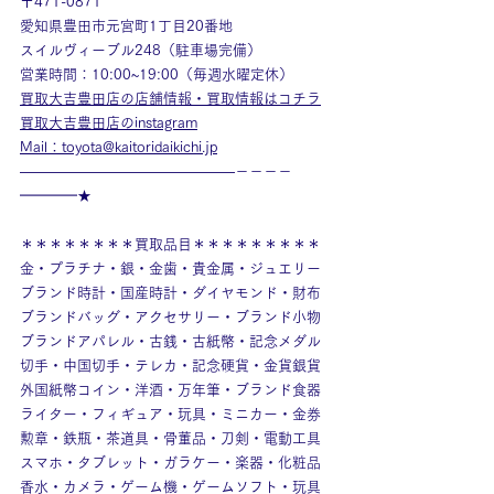
〒471-0871
愛知県豊田市元宮町1丁目20番地
スイルヴィーブル248（駐車場完備）
営業時間：10:00~19:00（毎週水曜定休）
買取大吉豊田店の店舗情報・買取情報はコチラ
買取大吉豊田店のinstagram
Mail：toyota@kaitoridaikichi.jp
———————————————－－－－
━━━━★
＊＊＊＊＊＊＊＊買取品目＊＊＊＊＊＊＊＊＊
金・プラチナ・銀・金歯・貴金属・ジュエリー
ブランド時計・国産時計・ダイヤモンド・財布
ブランドバッグ・アクセサリー・ブランド小物
ブランドアパレル・古銭・古紙幣・記念メダル
切手・中国切手・テレカ・記念硬貨・金貨銀貨
外国紙幣コイン・洋酒・万年筆・ブランド食器
ライター・フィギュア・玩具・ミニカー・金券
勲章・鉄瓶・茶道具・骨董品・刀剣・電動工具
スマホ・タブレット・ガラケー・楽器・化粧品
香水・カメラ・ゲーム機・ゲームソフト・玩具