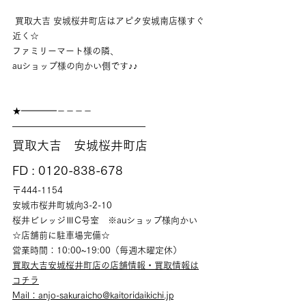
 買取大吉 安城桜井町店はアピタ安城南店様すぐ
近く☆
ファミリーマート様の隣、
auショップ様の向かい側です♪♪
★━━━━－－－－
———————————————
買取大吉　安城桜井町店
FD : 0120-838-678
〒444-1154
安城市桜井町城向3-2-10
桜井ビレッジⅢC号室　※auショップ様向かい
☆店舗前に駐車場完備☆
営業時間：10:00~19:00（毎週木曜定休）
買取大吉安城桜井町店の店舗情報・買取情報は
コチラ
Mail：anjo-sakuraicho@kaitoridaikichi.jp