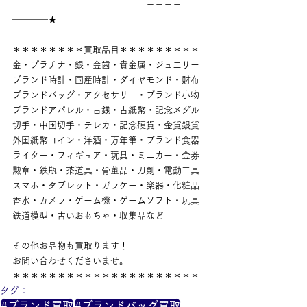
———————————————－－－－
━━━━★
＊＊＊＊＊＊＊＊買取品目＊＊＊＊＊＊＊＊＊
金・プラチナ・銀・金歯・貴金属・ジュエリー
ブランド時計・国産時計・ダイヤモンド・財布
ブランドバッグ・アクセサリー・ブランド小物
ブランドアパレル・古銭・古紙幣・記念メダル
切手・中国切手・テレカ・記念硬貨・金貨銀貨
外国紙幣コイン・洋酒・万年筆・ブランド食器
ライター・フィギュア・玩具・ミニカー・金券
勲章・鉄瓶・茶道具・骨董品・刀剣・電動工具
スマホ・タブレット・ガラケー・楽器・化粧品
香水・カメラ・ゲーム機・ゲームソフト・玩具
鉄道模型・古いおもちゃ・収集品など
その他お品物も買取ります！
お問い合わせくださいませ。
＊＊＊＊＊＊＊＊＊＊＊＊＊＊＊＊＊＊＊＊＊
タグ：
#ブランド買取
#ブランドバッグ買取