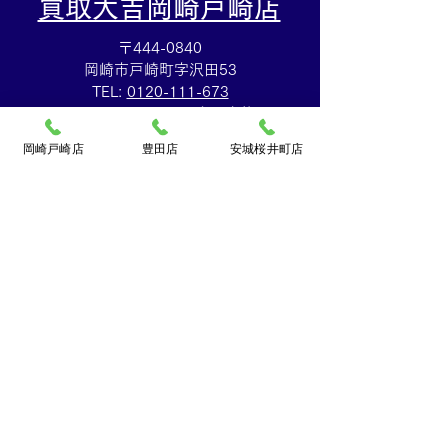
買取大吉岡崎戸崎店
〒444-0840
岡崎市戸崎町字沢田53
TEL:
0120-111-673
テレフォンカード買取⭐️集
アップルウォッ
[10：00～19：00]火曜定休
めていたテレカのご売却
取も⌚買取大吉
岡崎戸崎店
豊田店
安城桜井町店
は買取大吉安城桜井町店
店
にお任せください！
​買取大吉豊田店