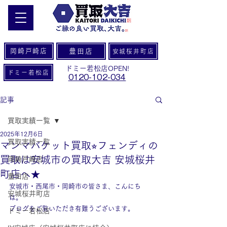
岡崎戸崎店
豊田店
安城桜井町店
ドミー若松店OPEN!
ドミー若松店
0120-102-034
記事
買取実績一覧
2025年12月6日
買取実績一覧
マンマバケット買取⭐︎フェンディの
買取は安城市の買取大吉 安城桜井
岡崎戸崎店
町店へ★
豊田店
安城市・西尾市・岡崎市の皆さま、こんにち
安城桜井町店
は。
ブログをご覧いただき有難うございます。
ドミー若松店