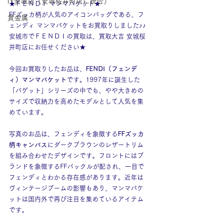
IY安城店（安城桜井町店に統合）
★ＦＥＮＤＩ マンマバケット★
FFズッカ柄が人気のアイコンバッグである、フ
貴金属
ェンディ マンマバケットをお買取りしました♪♪
安城市でＦＥＮＤＩの買取は、買取大吉 安城桜
井町店にお任せください★
今回お買取りしたお品は、
FENDI（フェンデ
ィ）マンマバケット
です。1997年に誕生した
「バゲット」シリーズの中でも、やや大きめの
サイズで収納力を高めたモデルとして人気を集
めています。
写真のお品は、フェンディを象徴する
FFズッカ
柄キャンバス
にダークブラウンのレザートリム
を組み合わせたデザインです。フロントにはブ
ランドを象徴するFFバックルが配され、一目で
フェンディとわかる存在感があります。近年は
ヴィンテージブームの影響もあり、マンマバケ
ットは国内外で再び注目を集めているアイテム
です。