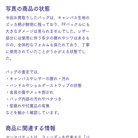
写真の商品の状態
今回お買取りしたバッグは、キャンバス生地の
ズッカ柄が鮮明に残っており、FFバックルにも
大きなダメージは見られませんでした。レザー
部分には使用に伴う多少の擦れやシワはあるも
のの、全体的なフォルムも保たれており、丁寧
に使用されていたことがうかがえる状態でし
た。
バッグの査定では、
・キャンバスやレザーの擦れ・汚れ
・ハンドルやショルダーストラップの状態
・金具の傷やメッキ剥がれ
・バッグ内部の汚れやベタつき
・型崩れや付属品の有無
などを細かく確認しています。
商品に関連する情報
マンマバケットは、フェンディを代表する「バ