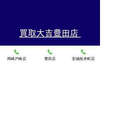
​買取大吉豊田店
〒471-0871
豊田市元宮町1丁目20番地
岡崎戸崎店
豊田店
安城桜井町店
元宮町スイルヴィーブル248
TEL:
0120-070-673
[10：00～19：00]水曜定休