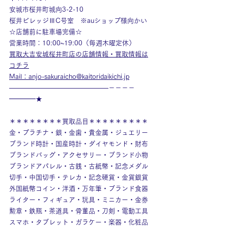
安城市桜井町城向3-2-10
桜井ビレッジⅢC号室　※auショップ様向かい
☆店舗前に駐車場完備☆
営業時間：10:00~19:00（毎週木曜定休）
買取大吉安城桜井町店の店舗情報・買取情報は
コチラ
Mail：anjo-sakuraicho@kaitoridaikichi.jp
———————————————－－－－
━━━━★
＊＊＊＊＊＊＊＊買取品目＊＊＊＊＊＊＊＊＊
金・プラチナ・銀・金歯・貴金属・ジュエリー
ブランド時計・国産時計・ダイヤモンド・財布
ブランドバッグ・アクセサリー・ブランド小物
ブランドアパレル・古銭・古紙幣・記念メダル
切手・中国切手・テレカ・記念硬貨・金貨銀貨
外国紙幣コイン・洋酒・万年筆・ブランド食器
ライター・フィギュア・玩具・ミニカー・金券
勲章・鉄瓶・茶道具・骨董品・刀剣・電動工具
スマホ・タブレット・ガラケー・楽器・化粧品