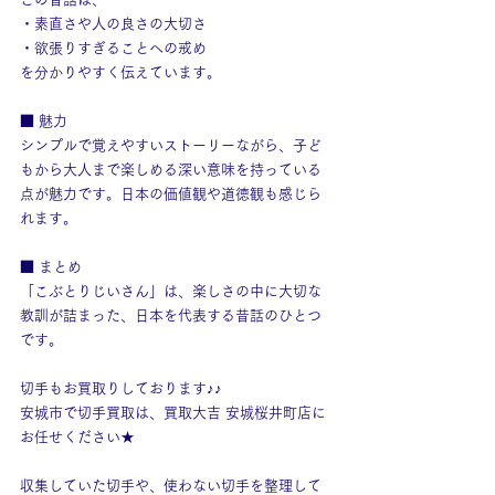
・素直さや人の良さの大切さ
・欲張りすぎることへの戒め
を分かりやすく伝えています。
■ 魅力
シンプルで覚えやすいストーリーながら、子ど
もから大人まで楽しめる深い意味を持っている
点が魅力です。日本の価値観や道徳観も感じら
れます。
■ まとめ
「こぶとりじいさん」は、楽しさの中に大切な
教訓が詰まった、日本を代表する昔話のひとつ
です。
切手もお買取りしております♪♪
安城市で切手買取は、買取大吉 安城桜井町店に
お任せください★
収集していた切手や、使わない切手を整理して