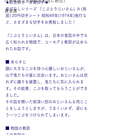
IY安城店（安城桜井町店に統合）
★記念切手　年賀切手★
昔ばなしシリーズ 「こぶとりじいさん」A (鳥
貴金属
居) 20円切手シート 昭和49年(1974年)発行な
ど、さまざまな切手をお買取しました！
「こぶとりじいさん」は、日本の昔話の中でも
広く知られる物語で、ユーモアと教訓が込めら
れたお話です。
■ あらすじ
顔に大きなこぶを持つ心優しいおじいさんが、
山で鬼たちの宴に出会います。おじいさんは恐
れずに踊りを披露し、鬼たちに気に入られま
す。その結果、こぶを取ってもらうことができ
ました。
その話を聞いた欲深い別のおじいさんも同じこ
とをしようとしますが、うまくいかず、逆にも
う一つこぶをつけられてしまいます。
■ 物語の教訓
この昔話は、