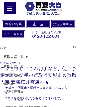
岡崎戸崎店
豊田店
安城桜井町店
ドミー若松店OPEN!
ドミー若松店
0120-102-034
記事
買取実績一覧
2025年7月23日
買取実績一覧
こぶとりじいさん切手など、使う予
定が無い切手の買取は安城市の買取
岡崎戸崎店
大吉 安城桜井町店へ★
豊田店
 安城市・西尾市・岡崎市の皆さま、こんにち
安城桜井町店
は。
ブログをご覧いただき有難うございます。
ドミー若松店