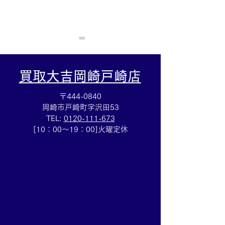
買取大吉岡崎戸崎店
〒444-0840
岡崎市戸崎町字沢田53
TEL:
0120-111-673
スタージュエリーダイヤ
ロックイット・
[10：00～19：00]火曜定休
リングのお買取も💎買取
ラットミュール買
大吉安城桜井町店
のご売却は買取
桜井町店にお任
い