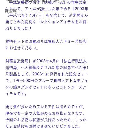
IY安城店（安城桜井町店に統合）
「手塚治虫氏の名作『鉄腕アトム』の作中設定
において、アトムが誕生した年である「2003年
貴金属
（平成15年）4月7日」を記念して、造幣局から
発行された特別なコレクションアイテムをお買
取りしました！
貨幣セットのお買取りは買取大吉ドミー若松店
にお任せください。
財務省造幣局」が2003年4月に「独立行政法人
造幣局」へと組織変更された際の記念すべき第1
号製品として、2003年に発行された記念セット
で、1円〜500円のプルーフ貨幣とアトムデザイ
ンの銀メダルがセットになったコレクターズア
イテムです。
発行数が多いためプレミア性は控えめですが、
現在でも一定の人気があるお品物となります。
今回のお品物も状態が良好だったため、しっか
りとお値段をお付けさせていただきました。