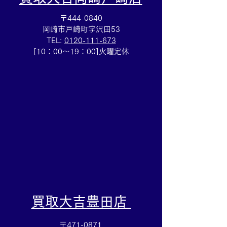
〒444-0840
岡崎市戸崎町字沢田53
TEL:
0120-111-673
サングラス買取⭐️シャネル
1カラットダイ
[10：00～19：00]火曜定休
のアクセサリーのお買取
取☆ 宝飾品の
は買取大吉ドミー若松店
大吉ドミー若松
におまかせください！
かせください！
​買取大吉豊田店
〒471-0871