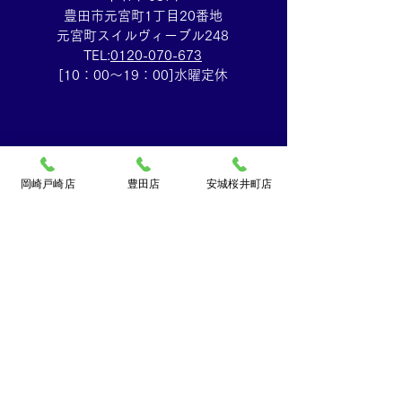
豊田市元宮町1丁目20番地
元宮町スイルヴィーブル248
TEL:
0120-070-673
[10：00～19：00]水曜定休
岡崎戸崎店
豊田店
安城桜井町店
買取大吉ドミー若松
店
〒444-0826