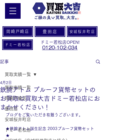
岡崎戸崎店
豊田店
安城桜井町店
ドミー若松店OPEN!
ドミー若松店
0120-102-034
記事
買取実績一覧
4月2日
買取実績一覧
鉄腕アトム プルーフ貨幣セットの
お買取は買取大吉ドミー若松店にお
岡崎戸崎店
まかせください！
豊田店
ブログをご覧いただき有難うございます。
安城桜井町店
★鉄腕アトム誕生記念 2003プルーフ貨幣セット
ドミー若松店
★