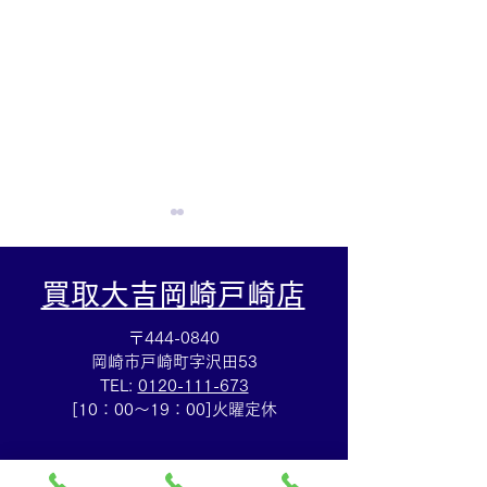
買取大吉岡崎戸崎店
〒444-0840
岡崎市戸崎町字沢田53
TEL:
0120-111-673
Cartierマストタンクのお
HERMESバン
[10：00～19：00]火曜定休
買取りも⌚買取大吉イトー
ブレスレットの
ヨーカドー安城店
も✨買取大吉イ