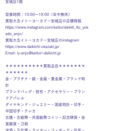
安城店1階
営業時間：10:00～19:00（年中無休）
買取大吉イトーヨーカドー安城店の店舗情報
https://www.instagram.com/kaitoridaikiti_ito_yok
ado_anjo/
買取大吉イトーヨカドー安城店のinstagram
https://www.daikichi-okazaki.jp/
Email: 
iy-anjo@kaitori-daikichi.jp
＊＊＊＊＊＊＊＊＊＊買取品目＊＊＊＊＊＊＊
＊＊＊＊＊＊
金・プラチナ・銀・金歯・貴金属・ブランド時
計
ブランドバッグ・財布・アクセサリー・ブラン
ドアパレル
ダイヤモンド・ジュエリー・国産時計・切手・
中国切手・テレカ
古銭・古紙幣・外国紙幣コイン・記念硬貨・金
貨銀貨・刀剣
洋酒・万年筆・ライター・フィギュア・玩具・