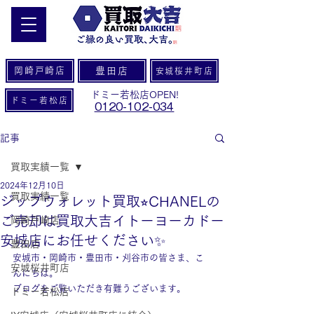
岡崎戸崎店
豊田店
安城桜井町店
ドミー若松店OPEN!
ドミー若松店
0120-102-034
記事
買取実績一覧
2024年12月10日
買取実績一覧
ジップウォレット買取⭐︎CHANELの
ご売却は買取大吉イトーヨーカドー
岡崎戸崎店
安城店にお任せください✨
豊田店
安城市・岡崎市・豊田市・刈谷市の皆さま、こ
安城桜井町店
んにちは。
ブログをご覧いただき有難うございます。
ドミー若松店