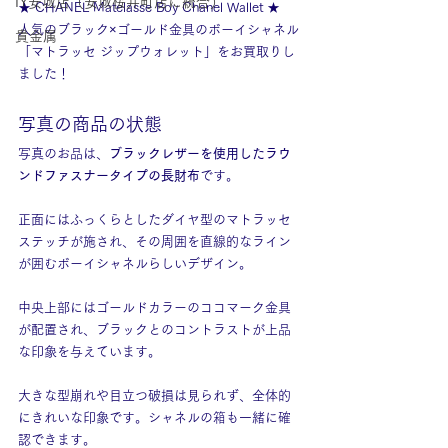
IY安城店（安城桜井町店に統合）
★ CHANEL Matelasse Boy Chanel Wallet ★
人気のブラック×ゴールド金具のボーイシャネル
貴金属
「マトラッセ ジップウォレット」をお買取りし
ました！
写真の商品の状態
写真のお品は、
ブラックレザーを使用したラウ
ンドファスナータイプの長財布
です。
正面にはふっくらとしたダイヤ型のマトラッセ
ステッチが施され、その周囲を直線的なライン
が囲むボーイシャネルらしいデザイン。
中央上部にはゴールドカラーのココマーク金具
が配置され、ブラックとのコントラストが上品
な印象を与えています。
大きな型崩れや目立つ破損は見られず、全体的
にきれいな印象です。シャネルの箱も一緒に確
認できます。