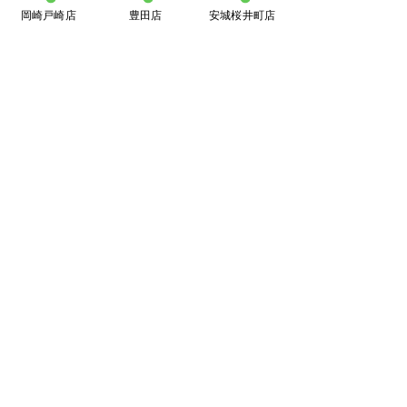
岡崎戸崎店
豊田店
安城桜井町店
カドー安城店
​買取大吉豊田店
〒471-0871
豊田市元宮町1丁目20番地
元宮町スイルヴィーブル248
TEL:
0120-070-673
[10：00～19：00]水曜定休