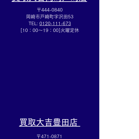
〒444-0840
岡崎市戸崎町字沢田53
TEL:
0120-111-673
Cartierマストタンクのお
HERMESバン
[10：00～19：00]火曜定休
買取りも⌚買取大吉イトー
ブレスレットの
ヨーカドー安城店
も✨買取大吉イ
カドー安城店
​買取大吉豊田店
〒471-0871