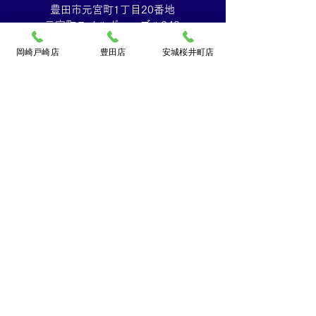
豊田市元宮町1丁目20番地
元宮町スイルヴィーブル248
TEL:
0120-070-673
岡崎戸崎店
豊田店
安城桜井町店
[10：00～19：00]水曜定休
買取大吉ドミー若松
店
〒444-0826
岡崎市若松町字折戸3番地