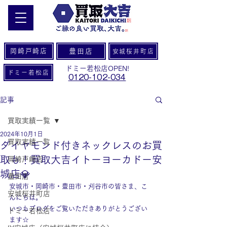
岡崎戸崎店
豊田店
安城桜井町店
ドミー若松店OPEN!
ドミー若松店
0120-102-034
記事
買取実績一覧
2024年10月1日
買取実績一覧
ダイヤモンド付きネックレスのお買
取も！買取大吉イトーヨーカドー安
岡崎戸崎店
城店💎
豊田店
安城市・岡崎市・豊田市・刈谷市の皆さま、こ
安城桜井町店
んにちは。
いつもブログをご覧いただきありがとうござい
ドミー若松店
ます☆