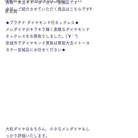
IY安城店（安城桜井町店に統合）
買取　大吉イトーヨーカドー安城店です^^
今回、ご紹介させていただく商品はこちらです‼
貴金属
★プラチナ ダイヤモンド付ネックレス★
メレダイヤがキラキラ輝く素敵なダイヤモンド
ネックレスをお買取りしました。(´∀｀*)
安城市でダイヤモンド買取は買取大吉イトーヨ
カドー安城店にお任せください★
大粒ダイヤはもちろん、小さなメレダイヤもし
っかり評価いたします。