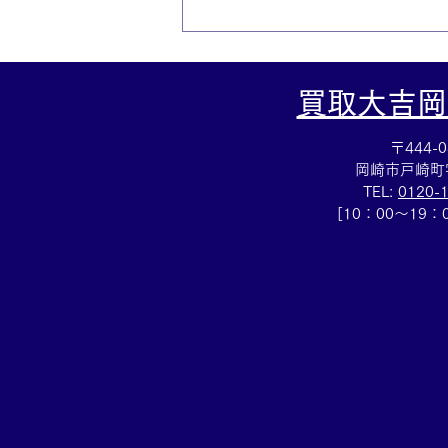
買取大吉岡
〒444-0
岡崎市戸崎町
TEL:
0120-
[10：00～19
SV925アクセサリー買取✨シ
ルバーのお買取りも！買取大
吉イトーヨーカドー安城店へ
✨