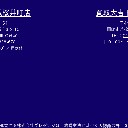
城桜井町店
買取大吉
154
〒44
3-2-10
岡崎市若松
Ⅲ C号室
TEL：
01
838-678
[10：00～
00] 木曜定休
運営する株式会社プレゼンツは
古物営業法に基づく古物商の許可