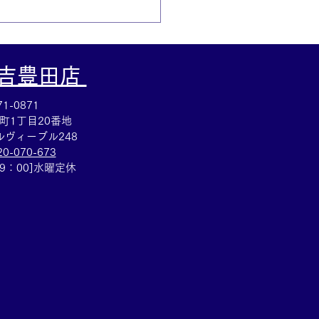
大吉豊田店
1-0871
町1丁目20番地
ヴィーブル248
20-070-673
RMESバングル買取☆ブレ
19：00]水曜定休
ットのお買取りも✨買取
イトーヨーカドー安城店