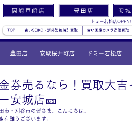
岡崎戸崎店
豊田店
安城
ドミー若松店OPEN!
TOP
古いSEIKO・海外製腕時計買取
古い国産カメラ高価買取
豊田店
安城桜井町店
ドミー若松店
に統合）
貴金属
金券売るなら！買取大吉
ー安城店🎫
田市・刈谷市の皆さま、こんにちは。
き有難うございます。