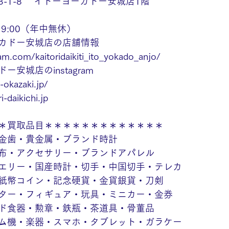
-1-8　 イトーヨーカドー安城店1階
19:00（年中無休）
カドー安城店の店舗情報
am.com/kaitoridaikiti_ito_yokado_anjo/
安城店のinstagram
-okazaki.jp/
i-daikichi.jp
＊買取品目＊＊＊＊＊＊＊＊＊＊＊＊＊
金歯・貴金属・ブランド時計
布・アクセサリー・ブランドアパレル
エリー・国産時計・切手・中国切手・テレカ
紙幣コイン・記念硬貨・金貨銀貨・刀剣
ター・フィギュア・玩具・ミニカー・金券
ド食器・勲章・鉄瓶・茶道具・骨董品
ム機・楽器・スマホ・タブレット・ガラケー