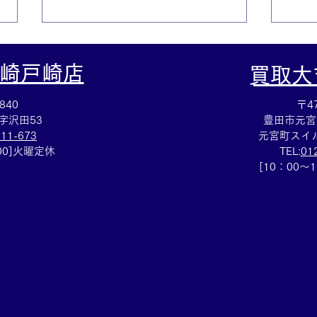
崎戸崎店
​買取
840
〒47
字沢田53
豊田市元宮
111-673
元宮町スイル
：00]火曜定休
TEL:
01
Cartierマストタンクのお買取
HE
[10：00～
りも⌚買取大吉イトーヨーカ
スレ
ドー安城店
大吉