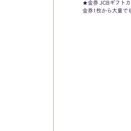
★金券 JCBギフト
金券1枚から大量でも(*