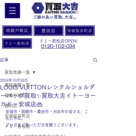
岡崎戸崎店
豊田店
安城桜井町店
ドミー若松店OPEN!
ドミー若松店
0120-102-034
記事
買取実績一覧
2024年10月30日
買取実績一覧
LOUIS VUITTONレシタルショルダ
ーバッグ買取✨買取大吉イトーヨー
岡崎戸崎店
カドー安城店👜
豊田店
安城市・岡崎市・豊田市・刈谷市の皆さま、こ
安城桜井町店
んにちは。
ブログをご覧いただき有難うございます。
ドミー若松店