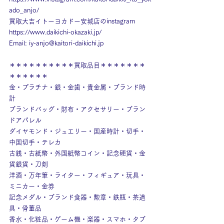
ado_anjo/
買取大吉イトーヨカドー安城店のinstagram
https://www.daikichi-okazaki.jp/
Email: 
iy-anjo@kaitori-daikichi.jp
＊＊＊＊＊＊＊＊＊＊買取品目＊＊＊＊＊＊＊
＊＊＊＊＊＊
金・プラチナ・銀・金歯・貴金属・ブランド時
計
ブランドバッグ・財布・アクセサリー・ブラン
ドアパレル
ダイヤモンド・ジュエリー・国産時計・切手・
中国切手・テレカ
古銭・古紙幣・外国紙幣コイン・記念硬貨・金
貨銀貨・刀剣
洋酒・万年筆・ライター・フィギュア・玩具・
ミニカー・金券
記念メダル・ブランド食器・勲章・鉄瓶・茶道
具・骨董品
香水・化粧品・ゲーム機・楽器・スマホ・タブ