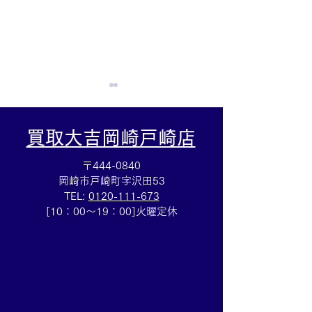
買取大吉岡崎戸崎店
〒444-0840
岡崎市戸崎町字沢田53
TEL:
0120-111-673
Cartierマストタンクのお
HERMESバン
[10：00～19：00]火曜定休
買取りも⌚買取大吉イトー
ブレスレットの
ヨーカドー安城店
も✨買取大吉イ
カドー安城店