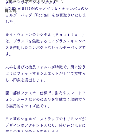
IY安城店（安城桜井町店に統合）
★ルイ・ヴィトン レシタル★
LOUIS VUITTONのモノグラム・キャンバスのシ
貴金属
ョルダーバッグ「Recital」をお買取りいたしま
した！
ルイ・ヴィトンのレシタル（Ｒｅｃｉｔａｌ）
は、ブランドを象徴するモノグラム・キャンバ
スを使用したコンパクトなショルダーバッグで
す。
丸みを帯びた横長フォルムが特徴で、肩に沿う
ようにフィットするシルエットが上品で女性ら
しい印象を演出します。
開口部はファスナー仕様で、財布やスマートフ
ォン、ポーチなどの必需品を無駄なく収納でき
る実用的なサイズ感です。
ヌメ革のショルダーストラップやトリミングが
デザインのアクセントとなり、使い込むほどに
深みのある飴色へと変化します。