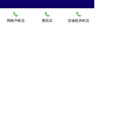
岡崎戸崎店
豊田店
安城桜井町店
買取大吉ドミー若松
店
〒444-0826
岡崎市若松町字折戸3番地
TEL：
0120-102-034
[10：00～19：00] 水曜定休