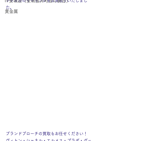
IY安城店（安城桜井町店に統合）
シャネルのイヤリングをお買取りいたしまし
た。
貴金属
ブランドブローチの買取もお任せください！
ヴィトン・シャネル・エルメス・プラダ・グッ