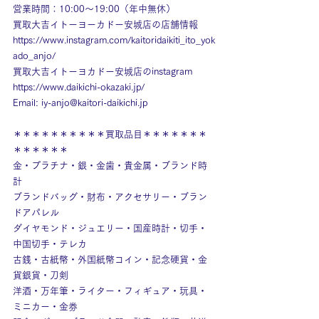
営業時間：10:00～19:00（年中無休）
買取大吉イトーヨーカドー安城店の店舗情報
https://www.instagram.com/kaitoridaikiti_ito_yok
ado_anjo/
買取大吉イトーヨカドー安城店のinstagram
https://www.daikichi-okazaki.jp/
Email: 
iy-anjo@kaitori-daikichi.jp
＊＊＊＊＊＊＊＊＊＊買取品目＊＊＊＊＊＊＊
＊＊＊＊＊＊
金・プラチナ・銀・金歯・貴金属・ブランド時
計
ブランドバッグ・財布・アクセサリー・ブラン
ドアパレル
ダイヤモンド・ジュエリー・国産時計・切手・
中国切手・テレカ
古銭・古紙幣・外国紙幣コイン・記念硬貨・金
貨銀貨・刀剣
洋酒・万年筆・ライター・フィギュア・玩具・
ミニカー・金券