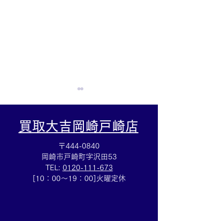
買取大吉岡崎戸崎店
〒444-0840
岡崎市戸崎町字沢田53
TEL:
0120-111-673
Cartierマストタンクのお
HERMESバン
[10：00～19：00]火曜定休
買取りも⌚買取大吉イトー
ブレスレットの
ヨーカドー安城店
も✨買取大吉イ