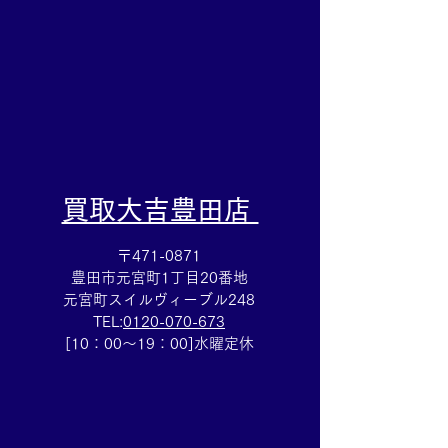
カドー安城店
​買取大吉豊田店
〒471-0871
豊田市元宮町1丁目20番地
元宮町スイルヴィーブル248
TEL:
0120-070-673
[10：00～19：00]水曜定休