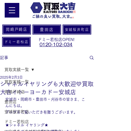
岡崎戸崎店
豊田店
安城桜井町店
ドミー若松店OPEN!
ドミー若松店
0120-102-034
記事
買取実績一覧
2025年2月3日
買取実績一覧
シャネルイヤリングも大歓迎💛買取
大吉イトーヨーカドー安城店
岡崎戸崎店
安城市・岡崎市・豊田市・刈谷市の皆さま、こ
豊田店
んにちは。
安城桜井町店
ブログをご覧いただき有難うございます。
ドミー若松店
★シャネル イヤリング★