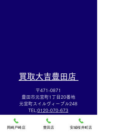
ヨーカドー安城店
も✨買取大吉イ
カドー安城店
​買取大吉豊田店
〒471-0871
豊田市元宮町1丁目20番地
元宮町スイルヴィーブル248
TEL:
0120-070-673
[10：00～19：00]水曜定休
岡崎戸崎店
豊田店
安城桜井町店