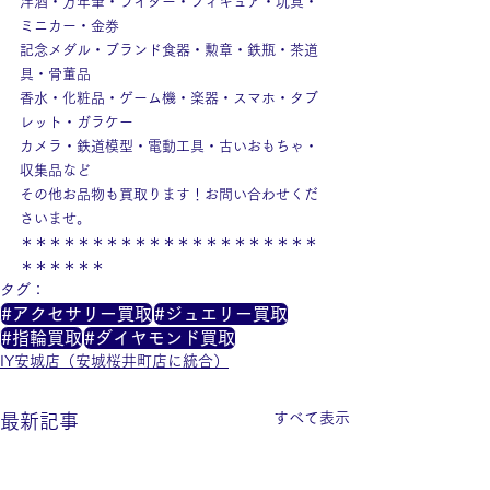
洋酒・万年筆・ライター・フィギュア・玩具・
ミニカー・金券
記念メダル・ブランド食器・勲章・鉄瓶・茶道
具・骨董品
香水・化粧品・ゲーム機・楽器・スマホ・タブ
レット・ガラケー
カメラ・鉄道模型・電動工具・古いおもちゃ・
収集品など
その他お品物も買取ります！お問い合わせくだ
さいませ。
＊＊＊＊＊＊＊＊＊＊＊＊＊＊＊＊＊＊＊＊＊
＊＊＊＊＊＊
タグ：
#アクセサリー買取
#ジュエリー買取
#指輪買取
#ダイヤモンド買取
IY安城店（安城桜井町店に統合）
すべて表示
最新記事