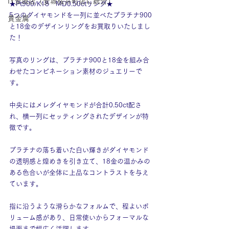
IY安城店（安城桜井町店に統合）
★Pt900/K18　MD0.50ctリング★
5つのダイヤモンドを一列に並べたプラチナ900
貴金属
と18金のデザインリングをお買取りいたしまし
た！
写真のリングは、プラチナ900と18金を組み合
わせたコンビネーション素材のジュエリーで
す。
中央にはメレダイヤモンドが合計0.50ct配さ
れ、横一列にセッティングされたデザインが特
徴です。
プラチナの落ち着いた白い輝きがダイヤモンド
の透明感と煌めきを引き立て、18金の温かみの
ある色合いが全体に上品なコントラストを与え
ています。
指に沿うような滑らかなフォルムで、程よいボ
リューム感があり、日常使いからフォーマルな
場面まで幅広く活躍します。