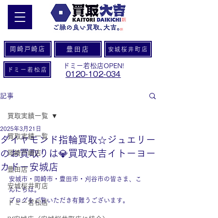
岡崎戸崎店
豊田店
安城桜井町店
ドミー若松店OPEN!
ドミー若松店
0120-102-034
記事
買取実績一覧
2025年3月21日
買取実績一覧
ダイヤモンド指輪買取☆ジュエリー
のお買取りは💎買取大吉イトーヨー
岡崎戸崎店
カドー安城店
豊田店
安城市・岡崎市・豊田市・刈谷市の皆さま、こ
安城桜井町店
んにちは。
ブログをご覧いただき有難うございます。
ドミー若松店