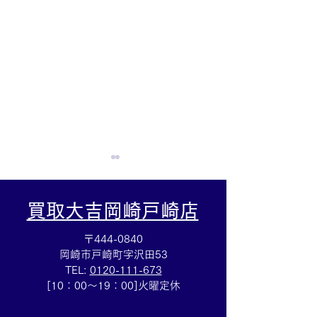
買取大吉岡崎戸崎店
〒444-0840
岡崎市戸崎町字沢田53
TEL:
0120-111-673
Cartierマストタンクのお
HERMESバン
[10：00～19：00]火曜定休
買取りも⌚買取大吉イトー
ブレスレットの