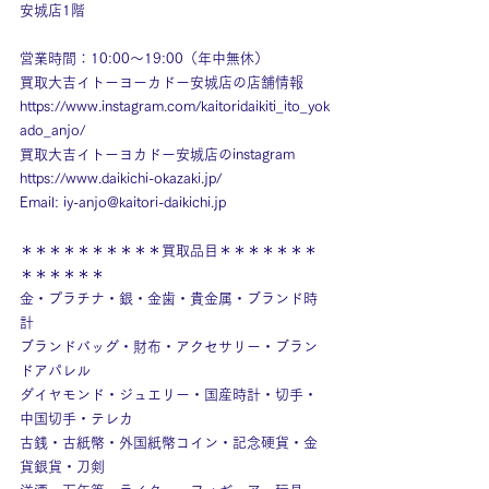
安城店1階
営業時間：10:00～19:00（年中無休）
買取大吉イトーヨーカドー安城店の店舗情報
https://www.instagram.com/kaitoridaikiti_ito_yok
ado_anjo/
買取大吉イトーヨカドー安城店のinstagram
https://www.daikichi-okazaki.jp/
Email: 
iy-anjo@kaitori-daikichi.jp
＊＊＊＊＊＊＊＊＊＊買取品目＊＊＊＊＊＊＊
＊＊＊＊＊＊
金・プラチナ・銀・金歯・貴金属・ブランド時
計
ブランドバッグ・財布・アクセサリー・ブラン
ドアパレル
ダイヤモンド・ジュエリー・国産時計・切手・
中国切手・テレカ
古銭・古紙幣・外国紙幣コイン・記念硬貨・金
貨銀貨・刀剣