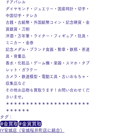
ドアパレル
ダイヤモンド・ジュエリー・国産時計・切手・
中国切手・テレカ
古銭・古紙幣・外国紙幣コイン・記念硬貨・金
貨銀貨・刀剣
洋酒・万年筆・ライター・フィギュア・玩具・
ミニカー・金券
記念メダル・ブランド食器・勲章・鉄瓶・茶道
具・骨董品
香水・化粧品・ゲーム機・楽器・スマホ・タブ
レット・ガラケー
カメラ・鉄道模型・電動工具・古いおもちゃ・
収集品など
その他お品物も買取ります！お問い合わせくだ
さいませ。
＊＊＊＊＊＊＊＊＊＊＊＊＊＊＊＊＊＊＊＊＊
＊＊＊＊＊＊
タグ：
#金買取
#金貨買取
IY安城店（安城桜井町店に統合）