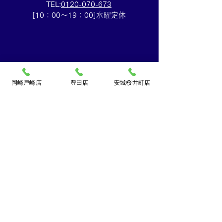
TEL:
0120-070-673
[10：00～19：00]水曜定休
岡崎戸崎店
豊田店
安城桜井町店
買取大吉ドミー若松
店
〒444-0826
岡崎市若松町字折戸3番地
TEL：
0120-102-034
[10：00～19：00] 水曜定休