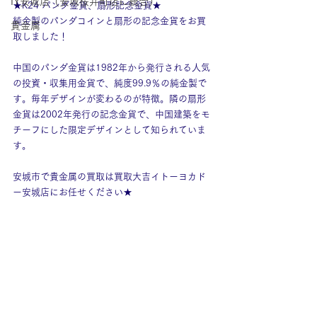
IY安城店（安城桜井町店に統合）
★K24 パンダ金貨、扇形記念金貨★
純金製のパンダコインと扇形の記念金貨をお買
貴金属
取しました！
中国のパンダ金貨は1982年から発行される人気
の投資・収集用金貨で、純度99.9％の純金製で
す。毎年デザインが変わるのが特徴。隣の扇形
金貨は2002年発行の記念金貨で、中国建築をモ
チーフにした限定デザインとして知られていま
す。
安城市で貴金属の買取は買取大吉イトーヨカド
ー安城店にお任せください★