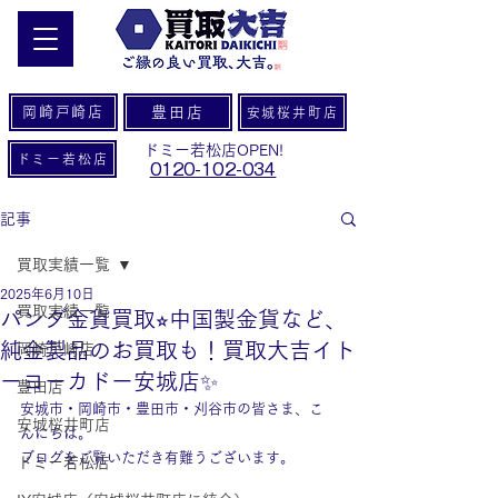
岡崎戸崎店
豊田店
安城桜井町店
ドミー若松店OPEN!
ドミー若松店
0120-102-034
記事
買取実績一覧
2025年6月10日
買取実績一覧
パンダ金貨買取⭐︎中国製金貨など、
純金製品のお買取も！買取大吉イト
岡崎戸崎店
ーヨーカドー安城店✨
豊田店
安城市・岡崎市・豊田市・刈谷市の皆さま、こ
安城桜井町店
んにちは。
ブログをご覧いただき有難うございます。
ドミー若松店