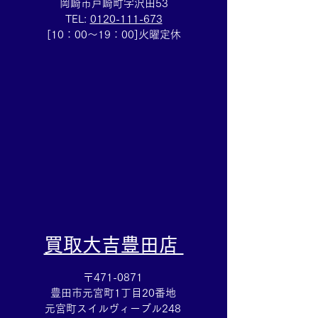
岡崎市戸崎町字沢田53
TEL:
0120-111-673
Cartierマストタンクのお
HERMESバン
[10：00～19：00]火曜定休
買取りも⌚買取大吉イトー
ブレスレットの
ヨーカドー安城店
も✨買取大吉イ
カドー安城店
​買取大吉豊田店
〒471-0871
豊田市元宮町1丁目20番地
元宮町スイルヴィーブル248