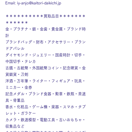
Email: 
iy-anjo@kaitori-daikichi.jp
＊＊＊＊＊＊＊＊＊＊買取品目＊＊＊＊＊＊＊
＊＊＊＊＊＊
金・プラチナ・銀・金歯・貴金属・ブランド時
計
ブランドバッグ・財布・アクセサリー・ブラン
ドアパレル
ダイヤモンド・ジュエリー・国産時計・切手・
中国切手・テレカ
古銭・古紙幣・外国紙幣コイン・記念硬貨・金
貨銀貨・刀剣
洋酒・万年筆・ライター・フィギュア・玩具・
ミニカー・金券
記念メダル・ブランド食器・勲章・鉄瓶・茶道
具・骨董品
香水・化粧品・ゲーム機・楽器・スマホ・タブ
レット・ガラケー
カメラ・鉄道模型・電動工具・古いおもちゃ・
収集品など