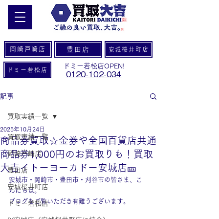
岡崎戸崎店
豊田店
安城桜井町店
ドミー若松店OPEN!
ドミー若松店
0120-102-034
記事
買取実績一覧
2025年10月24日
買取実績一覧
商品券買取☆金券や全国百貨店共通
商品券1,000円のお買取りも！買取
岡崎戸崎店
大吉イトーヨーカドー安城店🎫
豊田店
安城市・岡崎市・豊田市・刈谷市の皆さま、こ
安城桜井町店
んにちは。
ブログをご覧いただき有難うございます。
ドミー若松店