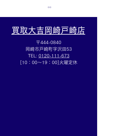
買取大吉岡崎戸崎店
〒444-0840
岡崎市戸崎町字沢田53
TEL:
0120-111-673
Cartierマストタンクのお
HERMESバン
[10：00～19：00]火曜定休
買取りも⌚買取大吉イトー
ブレスレットの
ヨーカドー安城店
も✨買取大吉イ
カドー安城店