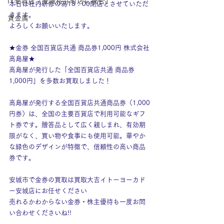
IY安城店（安城桜井町店に統合）
本日は社内研修の為18：00閉店とさせていただ
きます。
貴金属
よろしくお願いいたします。
★金券 全国百貨店共通 商品券1,000円 株式会社
高島屋★
高島屋が発行した「全国百貨店共通 商品券
1,000円」を多数お買取しました！
高島屋が発行する全国百貨店共通商品券（1,000
円券）は、全国の主要百貨店で利用可能なギフ
ト券です。贈答品として広く親しまれ、有効期
限がなく、買い物や食事にも使用可能。華やか
な緑色のデザインが特徴で、信頼性の高い商品
券です。
安城市で金券の買取は買取大吉イトーヨーカド
ー安城店にお任せください
売れるかわからない金券・株主優待も一度お問
い合わせくださいね!!