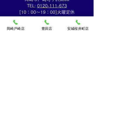
TEL:
0120-111-673
Cartierマストタンクのお
HERMESバン
[10：00～19：00]火曜定休
買取りも⌚買取大吉イトー
ブレスレットの
岡崎戸崎店
豊田店
安城桜井町店
ヨーカドー安城店
も✨買取大吉イ
カドー安城店
​買取大吉豊田店
〒471-0871
豊田市元宮町1丁目20番地
元宮町スイルヴィーブル248