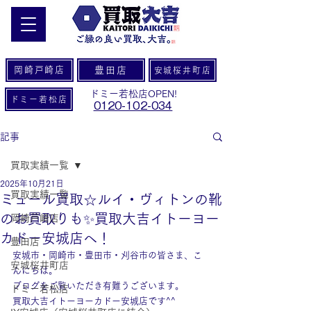
岡崎戸崎店
豊田店
安城桜井町店
ドミー若松店OPEN!
ドミー若松店
0120-102-034
記事
買取実績一覧
2025年10月21日
買取実績一覧
ミュール買取☆ルイ・ヴィトンの靴
のお買取りも✨買取大吉イトーヨー
岡崎戸崎店
カドー安城店へ！
豊田店
安城市・岡崎市・豊田市・刈谷市の皆さま、こ
安城桜井町店
んにちは。
ブログをご覧いただき有難うございます。
ドミー若松店
買取大吉イトーヨーカドー安城店です^^