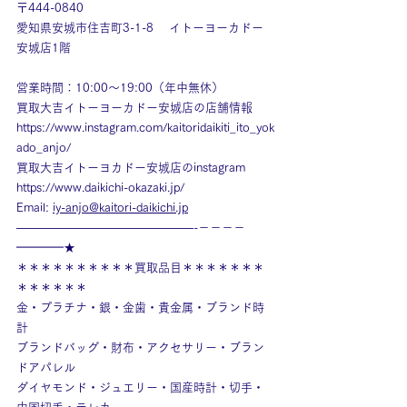
〒444-0840
愛知県安城市住吉町3-1-8　 イトーヨーカドー
安城店1階
営業時間：10:00～19:00（年中無休）
買取大吉イトーヨーカドー安城店の店舗情報
https://www.instagram.com/kaitoridaikiti_ito_yok
ado_anjo/
買取大吉イトーヨカドー安城店のinstagram
https://www.daikichi-okazaki.jp/
Email: 
iy-anjo@kaitori-daikichi.jp
———————————————-－－－－
━━━━★
＊＊＊＊＊＊＊＊＊＊買取品目＊＊＊＊＊＊＊
＊＊＊＊＊＊
金・プラチナ・銀・金歯・貴金属・ブランド時
計
ブランドバッグ・財布・アクセサリー・ブラン
ドアパレル
ダイヤモンド・ジュエリー・国産時計・切手・