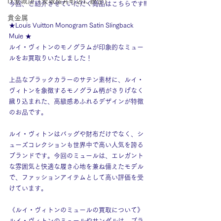
IY安城店（安城桜井町店に統合）
今回、ご紹介させていただく商品はこちらです‼
貴金属
★Louis Vuitton Monogram Satin Slingback 
Mule ★
ルイ・ヴィトンのモノグラムが印象的なミュー
ルをお買取りいたしました！
上品なブラックカラーのサテン素材に、ルイ・
ヴィトンを象徴するモノグラム柄がさりげなく
織り込まれた、高級感あふれるデザインが特徴
のお品です。
ルイ・ヴィトンはバッグや財布だけでなく、シ
ューズコレクションも世界中で高い人気を誇る
ブランドです。今回のミュールは、エレガント
な雰囲気と快適な履き心地を兼ね備えたモデル
で、ファッションアイテムとして高い評価を受
けています。
《ルイ・ヴィトンのミュールの買取について》
ルイ・ヴィトンのミュールやサンダルは、ブラ