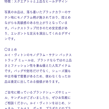
特徴：スクエアトゥと上品なヒールデザイン
写真のお品は、落ち着いたブラックカラーのサ
テン地にモノグラム柄が施されており、控えめ
ながらも高級感のある仕上がりとなっていま
す。バックストラップ付きのため安定感があ
り、エレガントな足元を演出してくれるデザイ
ンです。
◯まとめ
ルイ・ヴィトンのモノグラム・サテン バックス
トラップ ミュールは、ブランドならではの上品
さとファッション性を兼ね備えた人気アイテム
です。バッグや財布だけでなく、シューズ類も
中古市場で需要があるため、使わなくなったお
品は査定に出してみる価値があります。
ご自宅に眠っているブランドシューズやミュー
ル、サンダルがございましたら、ぜひお気軽に
ご相談ください。ルイ・ヴィトンをはじめ、シ
ャネル、エルメス、グッチ、プラダなどのブラ