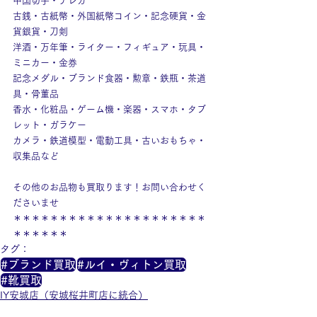
中国切手・テレカ
古銭・古紙幣・外国紙幣コイン・記念硬貨・金
貨銀貨・刀剣
洋酒・万年筆・ライター・フィギュア・玩具・
ミニカー・金券
記念メダル・ブランド食器・勲章・鉄瓶・茶道
具・骨董品
香水・化粧品・ゲーム機・楽器・スマホ・タブ
レット・ガラケー
カメラ・鉄道模型・電動工具・古いおもちゃ・
収集品など
その他のお品物も買取ります！お問い合わせく
ださいませ
＊＊＊＊＊＊＊＊＊＊＊＊＊＊＊＊＊＊＊＊＊
＊＊＊＊＊＊
タグ：
#ブランド買取
#ルイ・ヴィトン買取
#靴買取
IY安城店（安城桜井町店に統合）