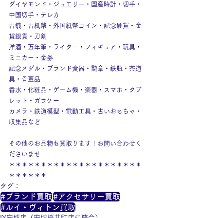
ダイヤモンド・ジュエリー・国産時計・切手・
中国切手・テレカ
古銭・古紙幣・外国紙幣コイン・記念硬貨・金
貨銀貨・刀剣
洋酒・万年筆・ライター・フィギュア・玩具・
ミニカー・金券
記念メダル・ブランド食器・勲章・鉄瓶・茶道
具・骨董品
香水・化粧品・ゲーム機・楽器・スマホ・タブ
レット・ガラケー
カメラ・鉄道模型・電動工具・古いおもちゃ・
収集品など
その他のお品物も買取ります！お問い合わせく
ださいませ
＊＊＊＊＊＊＊＊＊＊＊＊＊＊＊＊＊＊＊＊＊
＊＊＊＊＊＊
タグ：
#ブランド買取
#アクセサリー買取
#ルイ・ヴィトン買取
IY安城店（安城桜井町店に統合）