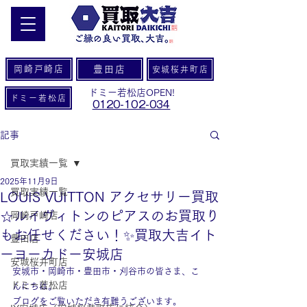
岡崎戸崎店
豊田店
安城桜井町店
ドミー若松店OPEN!
ドミー若松店
0120-102-034
記事
買取実績一覧
2025年11月9日
買取実績一覧
LOUIS VUITTON アクセサリー買取
☆ルイヴィトンのピアスのお買取り
岡崎戸崎店
もお任せください！✨買取大吉イト
豊田店
ーヨーカドー安城店
安城桜井町店
安城市・岡崎市・豊田市・刈谷市の皆さま、こ
ドミー若松店
んにちは。
ブログをご覧いただき有難うございます。