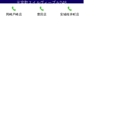
元宮町スイルヴィーブル248
TEL:
0120-070-673
[10：00～19：00]水曜定休
岡崎戸崎店
豊田店
安城桜井町店
買取大吉ドミー若松
店
〒444-0826
岡崎市若松町字折戸3番地
TEL：
0120-102-034