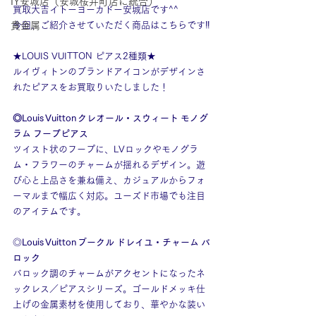
IY安城店（安城桜井町店に統合）
買取大吉イトーヨーカドー安城店です^^
貴金属
今回、ご紹介させていただく商品はこちらです‼
★LOUIS VUITTON ピアス2種類★
ルイヴィトンのブランドアイコンがデザインさ
れたピアスをお買取りいたしました！
◎Louis Vuitton クレオール・スウィート モノグ
ラム フープピアス
ツイスト状のフープに、LVロックやモノグラ
ム・フラワーのチャームが揺れるデザイン。遊
び心と上品さを兼ね備え、カジュアルからフォ
ーマルまで幅広く対応。ユーズド市場でも注目
のアイテムです。
◎
Louis Vuitton ブークル ドレイユ・チャーム バ
ロック
バロック調のチャームがアクセントになったネ
ックレス／ピアスシリーズ。ゴールドメッキ仕
上げの金属素材を使用しており、華やかな装い