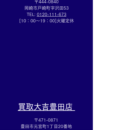
〒444-0840
岡崎市戸崎町字沢田53
TEL:
0120-111-673
Cartierマストタンクのお
HERMESバン
[10：00～19：00]火曜定休
買取りも⌚買取大吉イトー
ブレスレットの
ヨーカドー安城店
も✨買取大吉イ
カドー安城店
​買取大吉豊田店
〒471-0871
豊田市元宮町1丁目20番地