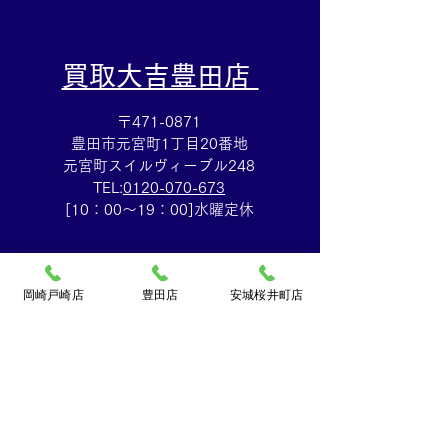
​買取大吉豊田店
〒471-0871
豊田市元宮町1丁目20番地
元宮町スイルヴィーブル248
TEL:
0120-070-673
[10：00～19：00]水曜定休
岡崎戸崎店
豊田店
安城桜井町店