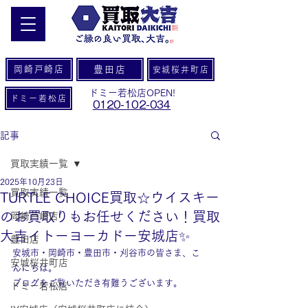
岡崎戸崎店
豊田店
安城桜井町店
ドミー若松店OPEN!
ドミー若松店
0120-102-034
記事
買取実績一覧
2025年10月23日
買取実績一覧
TURTLE CHOICE買取☆ウイスキー
のお買取りもお任せください！買取
岡崎戸崎店
大吉イトーヨーカドー安城店✨
豊田店
安城市・岡崎市・豊田市・刈谷市の皆さま、こ
安城桜井町店
んにちは。
ブログをご覧いただき有難うございます。
ドミー若松店