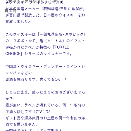
IY安城店（安城桜井町店に統合）
★ウィスキー タートルチョイス★
日本の酒造メーカー「若鶴酒造/三郎丸蒸溜所」
貴金属
が富山県で製造した、日本産のウイスキーをお
買取しました♪
このウイスキーは「三郎丸蒸留所×酒やビック」
のコラボボトルで、亀（タートル）のイラスト
が描かれたラベルが特徴の「TURTLE 
CHOICE」シリーズのウイスキーです。
中国酒・ウイスキー・ブランデー・ワイン・シ
ャンパンなどの
お酒も買取ります。古くてもOK！！
しまったまま、飾ったままのお酒ございません
か？
箱が無い、ラベルが汚れている、何十年も前の
洋酒大歓迎ですヾ(*´∀｀*)ﾉ
ギフト品や海外旅行のお土産の何十年も前の洋
酒でも構いません。
未開栓であれば古くても買取ます。