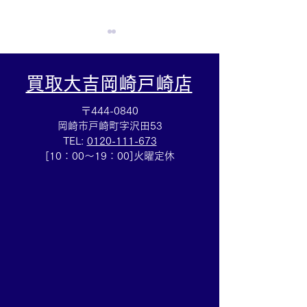
買取大吉岡崎戸崎店
〒444-0840
岡崎市戸崎町字沢田53
TEL:
0120-111-673
Cartierマストタンクのお
HERMESバン
[10：00～19：00]火曜定休
買取りも⌚買取大吉イトー
ブレスレットの
ヨーカドー安城店
も✨買取大吉イ
カドー安城店