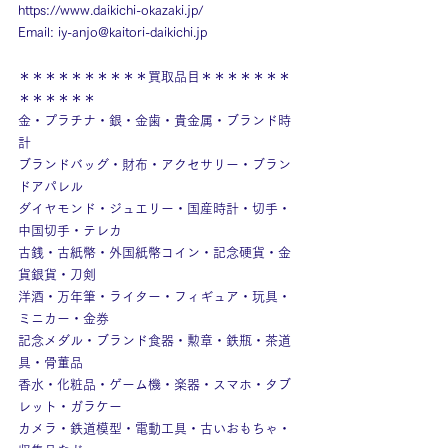
https://www.daikichi-okazaki.jp/
Email: 
iy-anjo@kaitori-daikichi.jp
＊＊＊＊＊＊＊＊＊＊買取品目＊＊＊＊＊＊＊
＊＊＊＊＊＊
金・プラチナ・銀・金歯・貴金属・ブランド時
計
ブランドバッグ・財布・アクセサリー・ブラン
ドアパレル
ダイヤモンド・ジュエリー・国産時計・切手・
中国切手・テレカ
古銭・古紙幣・外国紙幣コイン・記念硬貨・金
貨銀貨・刀剣
洋酒・万年筆・ライター・フィギュア・玩具・
ミニカー・金券
記念メダル・ブランド食器・勲章・鉄瓶・茶道
具・骨董品
香水・化粧品・ゲーム機・楽器・スマホ・タブ
レット・ガラケー
カメラ・鉄道模型・電動工具・古いおもちゃ・