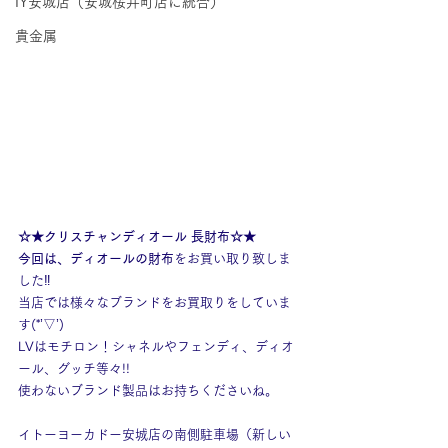
IY安城店（安城桜井町店に統合）
貴金属
☆★クリスチャンディオール 長財布☆★
今回は、ディオールの財布
をお買い取り致しま
した‼
当店では様々なブランドをお買取りをしていま
す(*’▽’)
LVはモチロン！シャネルやフェンディ、ディオ
ール、グッチ等々!!
使わないブランド製品はお持ちくださいね。
イトーヨーカドー安城店の南側駐車場（新しい