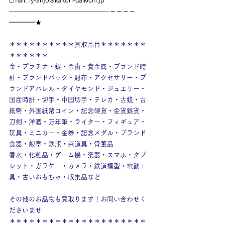
Email: 
iy-anjo@kaitori-daikichi.jp
———————————————-－－－－
━━━━★
＊＊＊＊＊＊＊＊＊＊買取品目＊＊＊＊＊＊＊
＊＊＊＊＊＊
金・プラチナ・銀・金歯・貴金属・ブランド時
計・ブランドバッグ・財布・アクセサリー・ブ
ランドアパレル・ダイヤモンド・ジュエリー・
国産時計・切手・中国切手・テレカ・古銭・古
紙幣・外国紙幣コイン・記念硬貨・金貨銀貨・
刀剣・洋酒・万年筆・ライター・フィギュア・
玩具・ミニカー・金券・記念メダル・ブランド
食器・勲章・鉄瓶・茶道具・骨董品
香水・化粧品・ゲーム機・楽器・スマホ・タブ
レット・ガラケー・カメラ・鉄道模型・電動工
具・古いおもちゃ・収集品など
その他のお品物も買取ります！お問い合わせく
ださいませ
＊＊＊＊＊＊＊＊＊＊＊＊＊＊＊＊＊＊＊＊＊