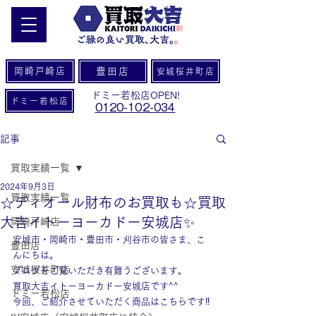
岡崎戸崎店
豊田店
安城桜井町店
ドミー若松店OPEN!
ドミー若松店
0120-102-034
記事
買取実績一覧
2024年9月3日
買取実績一覧
☆ディオール財布のお買取も☆買取
大吉イトーヨーカドー安城店✨
岡崎戸崎店
安城市・岡崎市・豊田市・刈谷市の皆さま、こ
豊田店
んにちは。
安城桜井町店
ブログをご覧いただき有難うございます。
買取大吉イトーヨーカドー安城店です^^
ドミー若松店
今回、ご紹介させていただく商品はこちらです‼