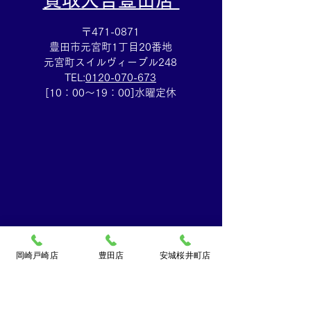
〒471-0871
豊田市元宮町1丁目20番地
元宮町スイルヴィーブル248
TEL:
0120-070-673
[10：00～19：00]水曜定休
岡崎戸崎店
豊田店
安城桜井町店
買取大吉ドミー若松
店