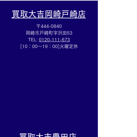
買取大吉岡崎戸崎店
〒444-0840
岡崎市戸崎町字沢田53
TEL:
0120-111-673
Cartierマストタンクのお
HERMESバン
[10：00～19：00]火曜定休
買取りも⌚買取大吉イトー
ブレスレットの
ヨーカドー安城店
も✨買取大吉イ
カドー安城店
​買取大吉豊田店