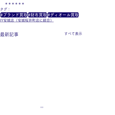
＊＊＊＊＊＊
タグ：
#ブランド買取
#財布買取
#ディオール買取
IY安城店（安城桜井町店に統合）
すべて表示
最新記事