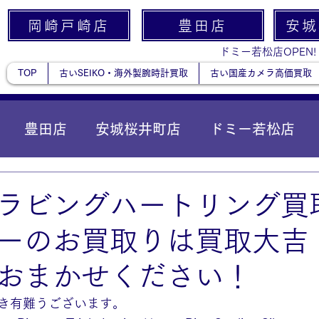
岡崎戸崎店
豊田店
安城
ドミー若松店OPEN!
TOP
古いSEIKO・海外製腕時計買取
古い国産カメラ高価買取
豊田店
安城桜井町店
ドミー若松店
に統合）
貴金属
ラビングハートリング買取
ーのお買取りは買取大吉
おまかせください！
き有難うございます。