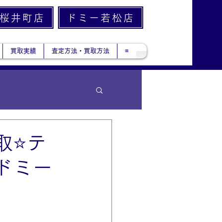
桜井町店
ドミー若松店
買取実績
査定方法・買取方法
≡
⭐️テ
ドミー