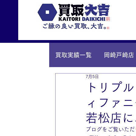
買取実績一覧
岡崎戸崎店
7月5日
IY安城店（安城桜井町店
トリプル
ィファニ
若松店に
ブログをご覧いただ