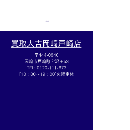
買取大吉岡崎戸崎店
〒444-0840
岡崎市戸崎町字沢田53
TEL:
0120-111-673
集めていた切手を売るな
ルイヴィトン☆
[10：00～19：00]火曜定休
ら豊田市の買取大吉豊田
バッグ売るなら
店へ★
買取大吉豊田店