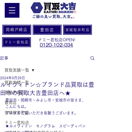
岡崎戸崎店
豊田店
安城桜井町店
ドミー若松店OPEN!
ドミー若松店
0120-102-034
記事
買取実績一覧
2024年9月29日
買取実績一覧
ルイヴィトン☆ブランド品買取は豊
田市の買取大吉豊田店へ★
岡崎戸崎店
豊田市・岡崎市・みよし市・安城市の皆さま、
豊田店
こんにちは。
安城桜井町店
ブログをご覧いただき有難うございます。
ドミー若松店
★ルイヴィトン　モノグラム　スピーディバン