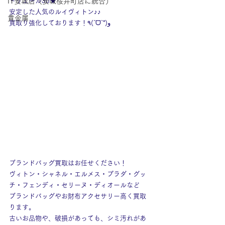
IY安城店（安城桜井町店に統合）
ドリエール30★
安定した人気のルイヴィトン♪♪
貴金属
買取り強化しております！٩(ˊᗜˋ*)و
ブランドバッグ買取はお任せください！
ヴィトン・シャネル・エルメス・プラダ・グッ
チ・フェンディ・セリーヌ・ディオールなど
ブランドバッグやお財布アクセサリー高く買取
ります。
古いお品物や、破損があっても、シミ汚れがあ