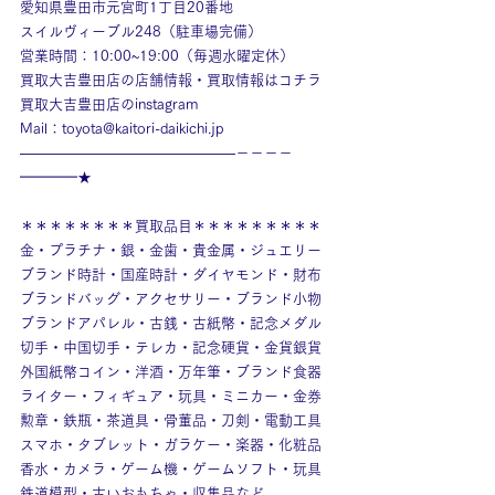
愛知県豊田市元宮町1丁目20番地
スイルヴィーブル248（駐車場完備）
営業時間：10:00~19:00（毎週水曜定休）
買取大吉豊田店の店舗情報・買取情報はコチラ
買取大吉豊田店のinstagram
Mail：toyota@kaitori-daikichi.jp
———————————————－－－－
━━━━★
＊＊＊＊＊＊＊＊買取品目＊＊＊＊＊＊＊＊＊
金・プラチナ・銀・金歯・貴金属・ジュエリー
ブランド時計・国産時計・ダイヤモンド・財布
ブランドバッグ・アクセサリー・ブランド小物
ブランドアパレル・古銭・古紙幣・記念メダル
切手・中国切手・テレカ・記念硬貨・金貨銀貨
外国紙幣コイン・洋酒・万年筆・ブランド食器
ライター・フィギュア・玩具・ミニカー・金券
勲章・鉄瓶・茶道具・骨董品・刀剣・電動工具
スマホ・タブレット・ガラケー・楽器・化粧品
香水・カメラ・ゲーム機・ゲームソフト・玩具
鉄道模型・古いおもちゃ・収集品など