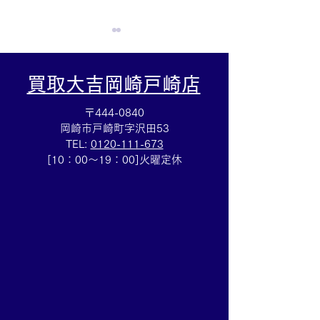
買取大吉岡崎戸崎店
〒444-0840
岡崎市戸崎町字沢田53
TEL:
0120-111-673
グッチGタイムレス☆腕時
金アクセサリー
[10：00～19：00]火曜定休
計売るなら豊田市の買取
✨断捨離お手伝
大吉豊田店へ★
☆豊田市の買取
店★