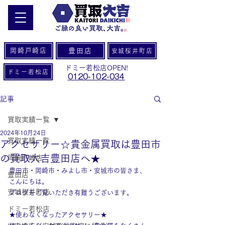
岡崎戸崎店
豊田店
安城桜井町店
ドミー若松店OPEN!
ドミー若松店
0120-102-034
記事
買取実績一覧
2024年10月24日
買取実績一覧
アクセサリー☆貴金属買取は豊田市
の買取大吉豊田店へ★
岡崎戸崎店
豊田市・岡崎市・みよし市・安城市の皆さま、
豊田店
こんにちは。
安城桜井町店
ブログをご覧いただき有難うございます。
ドミー若松店
★使わなくなったアクセサリー★