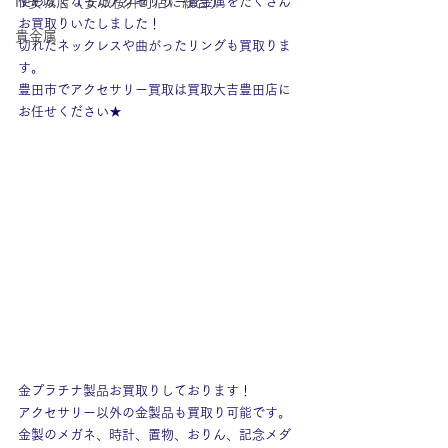
IY安城店（安城桜井町店に統合）
使わなくなったアクセサリー貴金属をたくさん
お買取りいたしました！
貴金属
切れたネックレスや曲がったリングも買取りま
す。
豊田市でアクセサリー買取は買取大吉豊田店に
お任せください★
金プラチナ製品お買取りしております！
アクセサリー以外の金製品も買取り可能です。
金製のメガネ、時計、置物、おりん、記念メダ