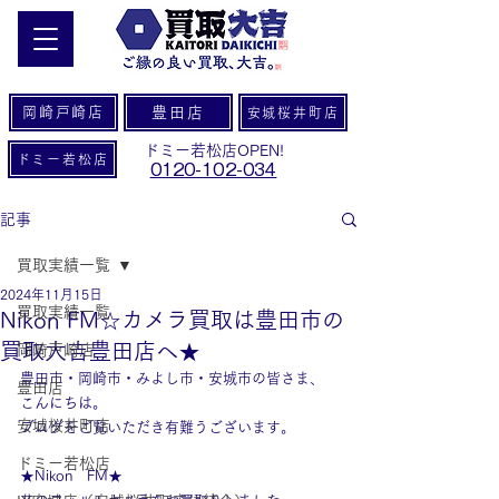
岡崎戸崎店
豊田店
安城桜井町店
ドミー若松店OPEN!
ドミー若松店
0120-102-034
記事
買取実績一覧
2024年11月15日
買取実績一覧
Nikon FM☆カメラ買取は豊田市の
買取大吉豊田店へ★
岡崎戸崎店
豊田市・岡崎市・みよし市・安城市の皆さま、
豊田店
こんにちは。
安城桜井町店
ブログをご覧いただき有難うございます。
ドミー若松店
★Nikon　FM★