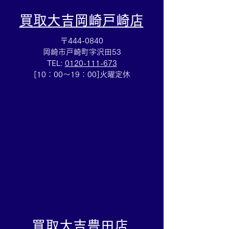
買取大吉岡崎戸崎店
〒444-0840
岡崎市戸崎町字沢田53
TEL:
0120-111-673
断捨離お手伝いします☆
バイ ザ ヤード
[10：00～19：00]火曜定休
アクセサリー売るなら豊
ス買取☆ブラン
田市の買取大吉豊田店へ
サリー売るなら
★
買取大吉豊田店
​買取大吉豊田店