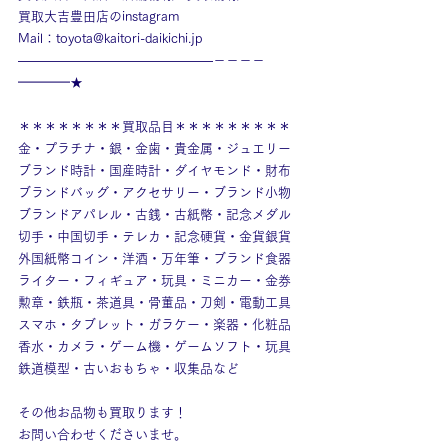
買取大吉豊田店のinstagram
Mail：toyota@kaitori-daikichi.jp
———————————————－－－－
━━━━★
＊＊＊＊＊＊＊＊買取品目＊＊＊＊＊＊＊＊＊
金・プラチナ・銀・金歯・貴金属・ジュエリー
ブランド時計・国産時計・ダイヤモンド・財布
ブランドバッグ・アクセサリー・ブランド小物
ブランドアパレル・古銭・古紙幣・記念メダル
切手・中国切手・テレカ・記念硬貨・金貨銀貨
外国紙幣コイン・洋酒・万年筆・ブランド食器
ライター・フィギュア・玩具・ミニカー・金券
勲章・鉄瓶・茶道具・骨董品・刀剣・電動工具
スマホ・タブレット・ガラケー・楽器・化粧品
香水・カメラ・ゲーム機・ゲームソフト・玩具
鉄道模型・古いおもちゃ・収集品など
その他お品物も買取ります！
お問い合わせくださいませ。