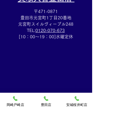
〒471-0871
豊田市元宮町1丁目20番地
元宮町スイルヴィーブル248
TEL:
0120-070-673
[10：00～19：00]水曜定休
岡崎戸崎店
豊田店
安城桜井町店
買取大吉ドミー若松
店