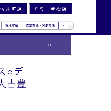
桜井町店
ドミー若松店
買取実績
査定方法・買取方法
≡
⭐️デ
大吉豊