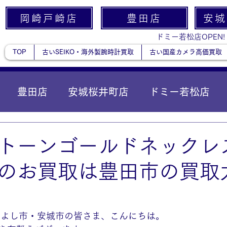
岡崎戸崎店
豊田店
安城
ドミー若松店OPEN!
TOP
古いSEIKO・海外製腕時計買取
古い国産カメラ高価買取
豊田店
安城桜井町店
ドミー若松店
に統合）
貴金属
トーンゴールドネックレス
のお買取は豊田市の買取
みよし市・安城市の皆さま、こんにちは。