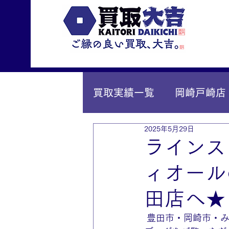
買取実績一覧
岡崎戸崎店
2025年5月29日
IY安城店（安城桜井町店
ラインス
ィオール
田店へ★
 豊田市・岡崎市・