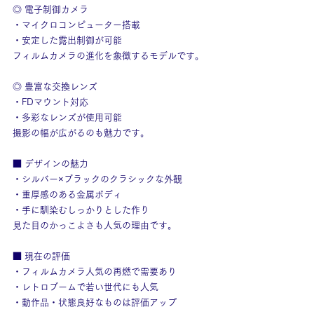
◎ 電子制御カメラ
・マイクロコンピューター搭載
・安定した露出制御が可能
フィルムカメラの進化を象徴するモデルです。
◎ 豊富な交換レンズ
・FDマウント対応
・多彩なレンズが使用可能
撮影の幅が広がるのも魅力です。
■ デザインの魅力
・シルバー×ブラックのクラシックな外観
・重厚感のある金属ボディ
・手に馴染むしっかりとした作り
見た目のかっこよさも人気の理由です。
■ 現在の評価
・フィルムカメラ人気の再燃で需要あり
・レトロブームで若い世代にも人気
・動作品・状態良好なものは評価アップ