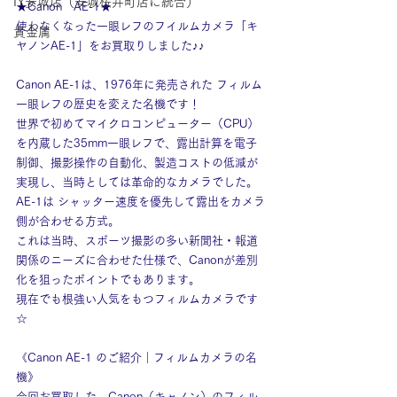
IY安城店（安城桜井町店に統合）
★Canon　AE-1★
使わなくなった一眼レフのフイルムカメラ「キ
貴金属
ヤノンAE-1」をお買取りしました♪♪
Canon AE-1は、1976年に発売された フィルム
一眼レフの歴史を変えた名機です！
世界で初めてマイクロコンピューター（CPU）
を内蔵した35mm一眼レフで、露出計算を電子
制御、撮影操作の自動化、製造コストの低減が
実現し、当時としては革命的なカメラでした。
AE-1は シャッター速度を優先して露出をカメラ
側が合わせる方式。
これは当時、スポーツ撮影の多い新聞社・報道
関係のニーズに合わせた仕様で、Canonが差別
化を狙ったポイントでもあります。
現在でも根強い人気をもつフィルムカメラです
☆
《Canon AE-1 のご紹介｜フィルムカメラの名
機》
今回お買取した、Canon（キャノン）のフィル