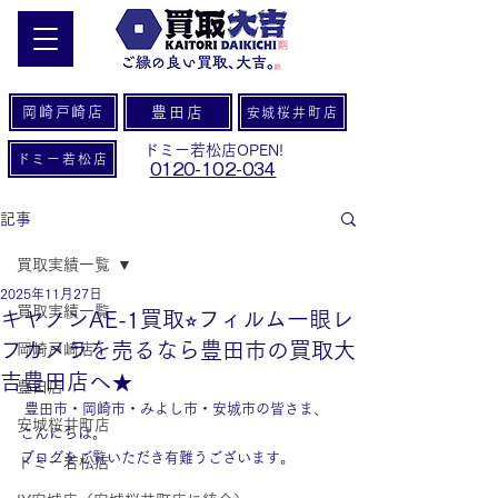
岡崎戸崎店
豊田店
安城桜井町店
ドミー若松店OPEN!
ドミー若松店
0120-102-034
記事
買取実績一覧
2025年11月27日
買取実績一覧
キヤノンAE-1買取⭐︎フィルム一眼レ
フカメラを売るなら豊田市の買取大
岡崎戸崎店
吉豊田店へ★
豊田店
 豊田市・岡崎市・みよし市・安城市の皆さま、
安城桜井町店
こんにちは。
ブログをご覧いただき有難うございます。
ドミー若松店