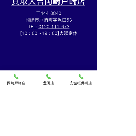
買取大吉岡崎戸崎店
〒444-0840
岡崎市戸崎町字沢田53
TEL:
0120-111-673
集めていた切手を売るな
ルイヴィトン☆
[10：00～19：00]火曜定休
ら豊田市の買取大吉豊田
バッグ売るなら
店へ★
買取大吉豊田店
岡崎戸崎店
豊田店
安城桜井町店
​買取大吉豊田店