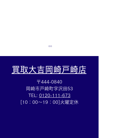
買取大吉岡崎戸崎店
〒444-0840
岡崎市戸崎町字沢田53
TEL:
0120-111-673
断捨離お手伝いします☆
バイ ザ ヤード
[10：00～19：00]火曜定休
アクセサリー売るなら豊
ス買取☆ブラン
田市の買取大吉豊田店へ
サリー売るなら
★
買取大吉豊田店