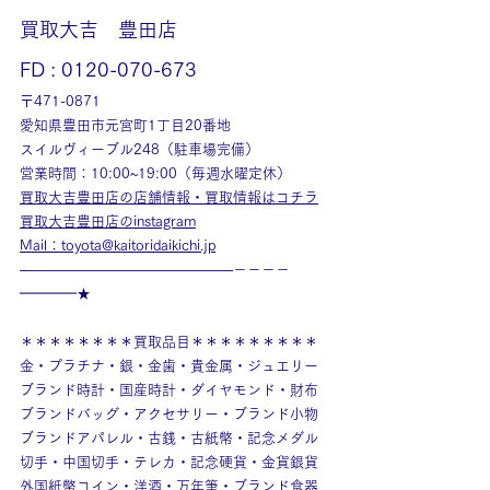
買取大吉　豊田店
FD : 0120-070-673
〒471-0871
愛知県豊田市元宮町1丁目20番地
スイルヴィーブル248（駐車場完備）
営業時間：10:00~19:00（毎週水曜定休）
買取大吉豊田店の店舗情報・買取情報はコチラ
買取大吉豊田店のinstagram
Mail：toyota@kaitoridaikichi.jp
———————————————－－－－
━━━━★
＊＊＊＊＊＊＊＊買取品目＊＊＊＊＊＊＊＊＊
金・プラチナ・銀・金歯・貴金属・ジュエリー
ブランド時計・国産時計・ダイヤモンド・財布
ブランドバッグ・アクセサリー・ブランド小物
ブランドアパレル・古銭・古紙幣・記念メダル
切手・中国切手・テレカ・記念硬貨・金貨銀貨
外国紙幣コイン・洋酒・万年筆・ブランド食器