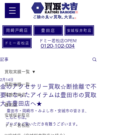
岡崎戸崎店
豊田店
安城桜井町店
ドミー若松店OPEN!
ドミー若松店
0120-102-034
記事
買取実績一覧
2月14日
買取実績一覧
金のアクセサリー買取☆断捨離で不
要になったアイテムは豊田市の買取
岡崎戸崎店
大吉豊田店へ★
豊田店
 豊田市・岡崎市・みよし市・安城市の皆さま、
安城桜井町店
こんにちは。
ブログをご覧いただき有難うございます。
ドミー若松店