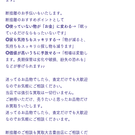
断捨離のお手伝いもいたします。
断捨離のおすすめポイントとして
◎使っていない物が「お金」に変わる
→「眠っ
ているだけならもったいないです」
◎家も気持ちもスッキリする
→「物が減ると、
気持ちもスッキリ☆探し物も減ります」
◎価値が高いうちに手放せる
→「相場は変動し
ます。長期保管は劣化や破損、紛失の恐れも」
などが挙げられます♪♪
迷ってるお品物でしたら、査定だけでも大歓迎
なのでお気軽にご相談ください。
当店では強引な買取は一切行いません。
ご納得いただけ、売りたいと思ったお品物だけ
お買取りいたします。
迷ってるお品物でしたら、査定だけでも大歓迎
なのでお気軽にご相談くださいませ。
断捨離のご相談も買取大吉豊田店にご相談くだ