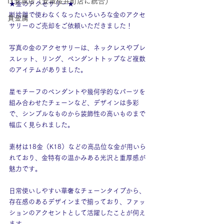
IY安城店（安城桜井町店に統合）
★金のアクセサリー★
断捨離で使わなくなったいろいろな金のアクセ
貴金属
サリーのご売却をご依頼いただきました！
写真の金のアクセサリーは、ネックレスやブレ
スレット、リング、ペンダントトップなど複数
のアイテムがありました。
星モチーフのペンダントや幾何学的なパーツを
組み合わせたチェーンなど、デザインは多彩
で、シンプルなものから装飾性の高いものまで
幅広く見られました。
素材は18金（K18）などの高品位な金が用いら
れており、金特有の温かみある光沢と重厚感が
魅力です。
日常使いしやすい華奢なチェーンタイプから、
存在感のあるデザインまで揃っており、ファッ
ションのアクセントとして活躍したことが伺え
ます。