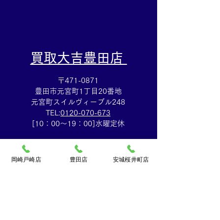
​買取大吉豊田店
〒471-0871
豊田市元宮町1丁目20番地
元宮町スイルヴィーブル248
TEL:
0120-070-673
[10：00～19：00]水曜定休
岡崎戸崎店
豊田店
安城桜井町店