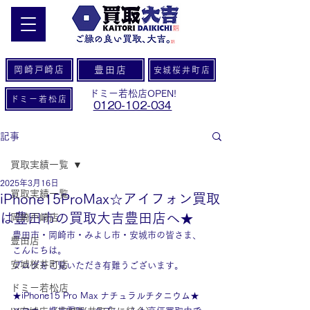
岡崎戸崎店
豊田店
安城桜井町店
ドミー若松店OPEN!
ドミー若松店
0120-102-034
記事
買取実績一覧
2025年3月16日
買取実績一覧
iPhone15ProMax☆アイフォン買取
は豊田市の買取大吉豊田店へ★
岡崎戸崎店
豊田市・岡崎市・みよし市・安城市の皆さま、
豊田店
こんにちは。
安城桜井町店
ブログをご覧いただき有難うございます。
ドミー若松店
★iPhone15 Pro Max ナチュラルチタニウム★