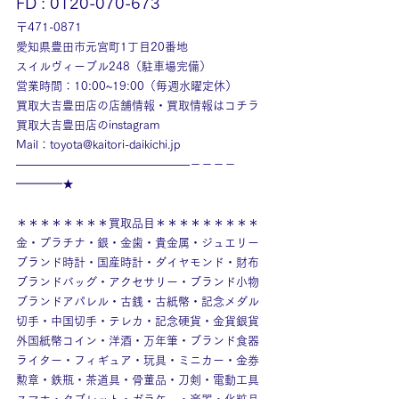
FD : 0120-070-673
〒471-0871
愛知県豊田市元宮町1丁目20番地
スイルヴィーブル248（駐車場完備）
営業時間：10:00~19:00（毎週水曜定休）
買取大吉豊田店の店舗情報・買取情報はコチラ
買取大吉豊田店のinstagram
Mail：toyota@kaitori-daikichi.jp
———————————————－－－－
━━━━★
＊＊＊＊＊＊＊＊買取品目＊＊＊＊＊＊＊＊＊
金・プラチナ・銀・金歯・貴金属・ジュエリー
ブランド時計・国産時計・ダイヤモンド・財布
ブランドバッグ・アクセサリー・ブランド小物
ブランドアパレル・古銭・古紙幣・記念メダル
切手・中国切手・テレカ・記念硬貨・金貨銀貨
外国紙幣コイン・洋酒・万年筆・ブランド食器
ライター・フィギュア・玩具・ミニカー・金券
勲章・鉄瓶・茶道具・骨董品・刀剣・電動工具