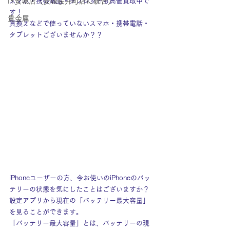
IY安城店（安城桜井町店に統合）
スマホ・携帯電話・タブレットも高価買取中で
す！
貴金属
買換えなどで使っていないスマホ・携帯電話・
タブレットございませんか？？
iPhoneユーザーの方、今お使いのiPhoneのバッ
テリーの状態を気にしたことはございますか？
設定アプリから現在の「バッテリー最大容量」
を見ることができます。
「バッテリー最大容量」とは、バッテリーの現