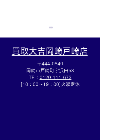
買取大吉岡崎戸崎店
〒444-0840
岡崎市戸崎町字沢田53
TEL:
0120-111-673
集めていた切手を売るな
ルイヴィトン☆
[10：00～19：00]火曜定休
ら豊田市の買取大吉豊田
バッグ売るなら
店へ★
買取大吉豊田店