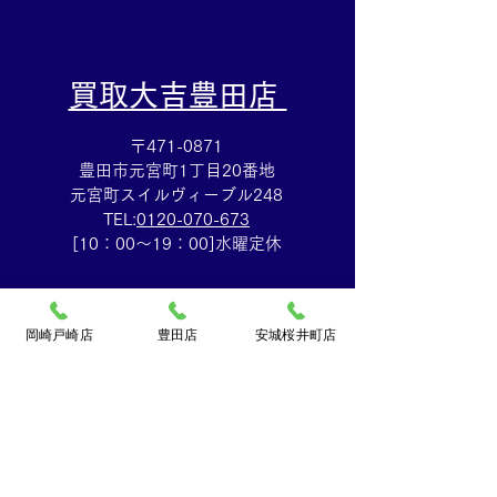
​買取大吉豊田店
〒471-0871
豊田市元宮町1丁目20番地
元宮町スイルヴィーブル248
TEL:
0120-070-673
[10：00～19：00]水曜定休
岡崎戸崎店
豊田店
安城桜井町店