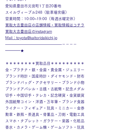
愛知県豊田市元宮町1丁目20番地
スイルヴィーブル248（駐車場完備）
営業時間：10:00~19:00（毎週水曜定休）
買取大吉豊田店の店舗情報・買取情報はコチラ
買取大吉豊田店のinstagram
Mail：toyota@kaitoridaikichi.jp
———————————————－－－－
━━━━★
＊＊＊＊＊＊＊＊買取品目＊＊＊＊＊＊＊＊＊
金・プラチナ・銀・金歯・貴金属・ジュエリー
ブランド時計・国産時計・ダイヤモンド・財布
ブランドバッグ・アクセサリー・ブランド小物
ブランドアパレル・古銭・古紙幣・記念メダル
切手・中国切手・テレカ・記念硬貨・金貨銀貨
外国紙幣コイン・洋酒・万年筆・ブランド食器
ライター・フィギュア・玩具・ミニカー・金券
勲章・鉄瓶・茶道具・骨董品・刀剣・電動工具
スマホ・タブレット・ガラケー・楽器・化粧品
香水・カメラ・ゲーム機・ゲームソフト・玩具