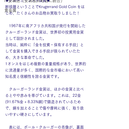
IY安城店（安城桜井町店に統合）
★クルーガーランド金貨★
断捨離ということでKrugerrand Gold Coin
をは
貴金属
じめ、たくさんのお品物お買取りしました！
　1967年に南アフリカ共和国が発行を開始した
クルーガーランド金貨は、世界初の投資用金貨
として設計されました。
当時は、純粋に「金を投資・保有する手段」と
して金貨を購入できる手段が限られていたた
め、大きな革命でした。
1オンスをはじめ複数の重量規格があり、世界的
に流通量が多く、国際的な金市場において高い
知名度と信頼性を誇る金貨です。
　クルーガーランド金貨は、ほかの金貨と比べ
るとやや赤みを帯びています。これは、22金 
(91.67%金 + 8.33%銅)で鋳造されているため
で、銅を加えることで傷や摩耗に強く、取り扱
いやすい硬さにしています。
　表には、ポール・クルーガーの肖像が、裏面