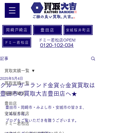
岡崎戸崎店
豊田店
安城桜井町店
ドミー若松店OPEN!
ドミー若松店
0120-102-034
記事
買取実績一覧
2025年5月4日
買取実績一覧
クルーガーランド金貨☆金貨買取は
豊田市の買取大吉豊田店へ★
岡崎戸崎店
豊田店
豊田市・岡崎市・みよし市・安城市の皆さま、
安城桜井町店
こんにちは。
ブログをご覧いただき有難うございます。
ドミー若松店