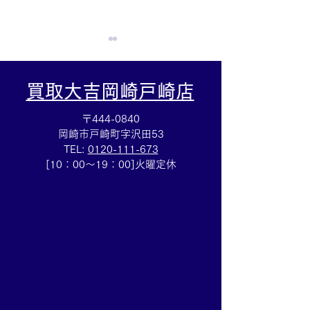
買取大吉岡崎戸崎店
〒444-0840
岡崎市戸崎町字沢田53
TEL:
0120-111-673
集めていた切手を売るな
ルイヴィトン☆
[10：00～19：00]火曜定休
ら豊田市の買取大吉豊田
バッグ売るなら
店へ★
買取大吉豊田店