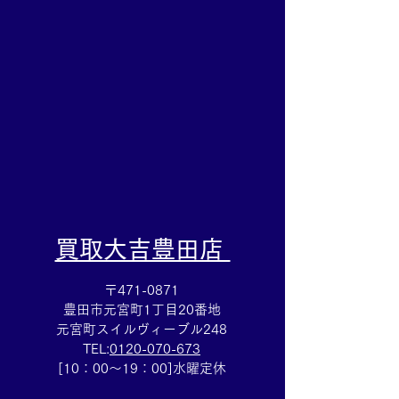
ら豊田市の買取大吉豊田
バッグ売るなら
店へ★
買取大吉豊田店
​買取大吉豊田店
〒471-0871
豊田市元宮町1丁目20番地
元宮町スイルヴィーブル248
TEL:
0120-070-673
[10：00～19：00]水曜定休