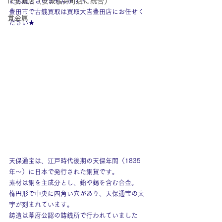
IY安城店（安城桜井町店に統合）
た古銭ございませんか？？
豊田市で古銭買取は買取大吉豊田店にお任せく
貴金属
ださい★
天保通宝は、江戸時代後期の天保年間（1835
年〜）に日本で発行された銅貨です。
素材は銅を主成分とし、鉛や錫を含む合金。
楕円形で中央に四角い穴があり、天保通宝の文
字が刻まれています。
鋳造は幕府公認の鋳銭所で行われていました