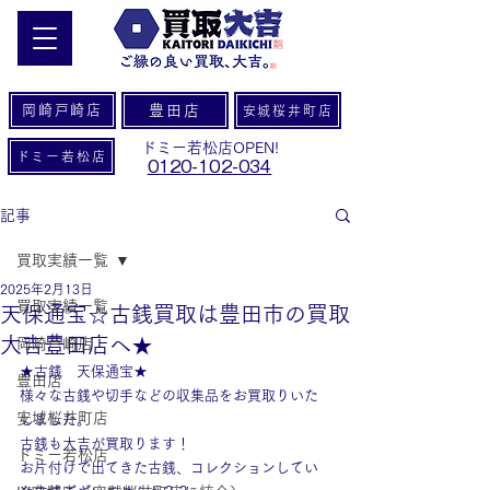
岡崎戸崎店
豊田店
安城桜井町店
ドミー若松店OPEN!
ドミー若松店
0120-102-034
記事
買取実績一覧
2025年2月13日
買取実績一覧
天保通宝☆古銭買取は豊田市の買取
大吉豊田店へ★
岡崎戸崎店
★古銭　天保通宝★
豊田店
様々な古銭や切手などの収集品をお買取りいた
安城桜井町店
しました。
古銭も大吉が買取ります！
ドミー若松店
お片付けで出てきた古銭、コレクションしてい