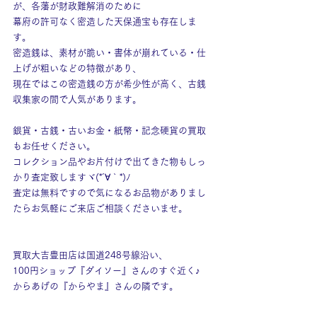
が、各藩が財政難解消のために
幕府の許可なく密造した天保通宝も存在しま
す。
密造銭は、素材が脆い・書体が崩れている・仕
上げが粗いなどの特徴があり、
現在ではこの密造銭の方が希少性が高く、古銭
収集家の間で人気があります。
銀貨・古銭・古いお金・紙幣・記念硬貨の買取
もお任せください。
コレクション品やお片付けで出てきた物もしっ
かり査定致しますヾ(*´∀｀*)ﾉ
査定は無料ですので気になるお品物がありまし
たらお気軽にご来店ご相談くださいませ。
買取大吉豊田店は国道248号線沿い、
100円ショップ『ダイソー』さんのすぐ近く♪
からあげの『からやま』さんの隣です。