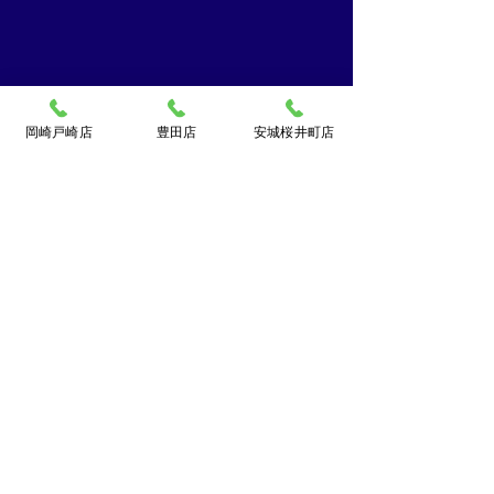
岡崎戸崎店
豊田店
安城桜井町店
買取大吉ドミー若松
店
〒444-0826
岡崎市若松町字折戸3番地
TEL：
0120-102-034
[10：00～19：00] 水曜定休