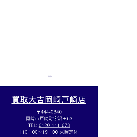
買取大吉岡崎戸崎店
〒444-0840
岡崎市戸崎町字沢田53
TEL:
0120-111-673
集めていた切手を売るな
ルイヴィトン☆
[10：00～19：00]火曜定休