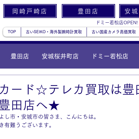
岡崎戸崎店
豊田店
安城
ドミー若松店OPEN!
TOP
古いSEIKO・海外製腕時計買取
古い国産カメラ高価買取
豊田店
安城桜井町店
ドミー若松店
に統合）
貴金属
カード☆テレカ買取は豊
豊田店へ★
よし市・安城市の皆さま、こんにちは。
き有難うございます。