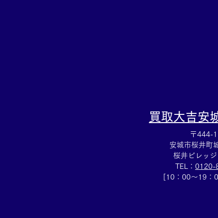
セサリー売るなら豊田市の買
取大吉豊田店へ★
買取大吉
安
〒444-1
安城市桜井町城向
桜井ビレッジ
TEL：
0120-
[10：00～19：