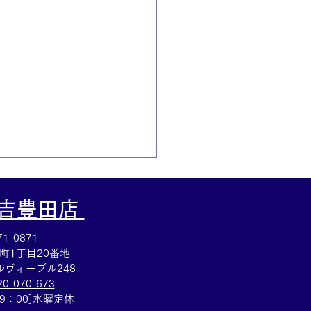
大吉豊田店
1-0871
町1丁目20番地
ヴィーブル248
20-070-673
ヴィトン☆ブランドバッ
19：00]水曜定休