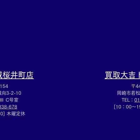
田市の買取大吉豊田店へ★
グ売
豊田
城桜井町店
買取大吉
154
〒44
3-2-10
岡崎市若松
Ⅲ C号室
TEL：
01
838-678
[10：00～
00] 木曜定休