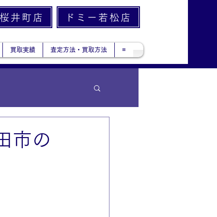
桜井町店
ドミー若松店
買取実績
査定方法・買取方法
≡
田市の