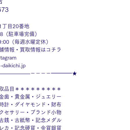
店
673
1丁目20番地
48（駐車場完備）
19:00（毎週水曜定休）
舗情報・買取情報はコチラ
agram
daikichi.jp
——————－－－－━━━━★
取品目＊＊＊＊＊＊＊＊＊
金歯・貴金属・ジュエリー
時計・ダイヤモンド・財布
クセサリー・ブランド小物
古銭・古紙幣・記念メダル
レカ・記念硬貨・金貨銀貨