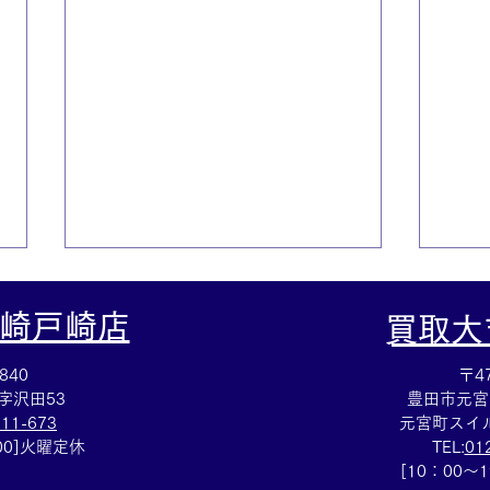
崎戸崎店
​買取
840
〒47
字沢田53
豊田市元宮
111-673
元宮町スイル
：00]火曜定休
TEL:
01
集めていた切手を売るなら豊
ルイ
[10：00～