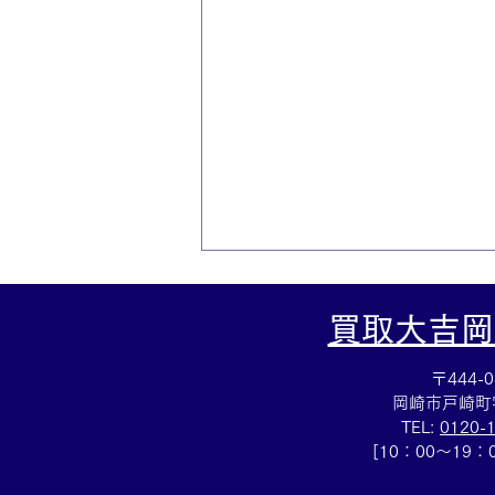
買取大吉岡
〒444-0
岡崎市戸崎町
TEL:
0120-
[10：00～19
ティファニー☆ブランドアク