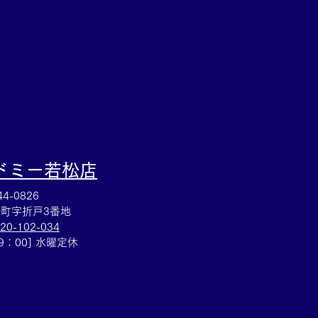
るなら豊田市の買取大吉
店へ★
ドミー若松
店
4-0826
町字折戸3番地
20-102-034
19：00] 水曜定休