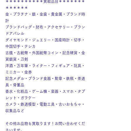
＊＊＊＊＊＊＊＊＊＊買取品目＊＊＊＊＊＊＊
＊＊＊＊＊＊
金・プラチナ・銀・金歯・貴金属・ブランド時
計
ブランドバッグ・財布・アクセサリー・ブラン
ドアパレル
ダイヤモンド・ジュエリー・国産時計・切手・
中国切手・テレカ
古銭・古紙幣・外国紙幣コイン・記念硬貨・金
貨銀貨・刀剣
洋酒・万年筆・ライター・フィギュア・玩具・
ミニカー・金券
記念メダル・ブランド食器・勲章・鉄瓶・茶道
具・骨董品
香水・化粧品・ゲーム機・楽器・スマホ・タブ
レット・ガラケー
カメラ・鉄道模型・電動工具・古いおもちゃ・
収集品など
その他お品物も買取ります！お問い合わせくだ
さいませ。