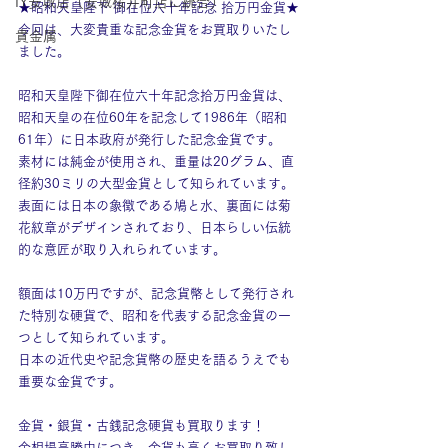
IY安城店（安城桜井町店に統合）
★昭和天皇陛下 御在位六十年記念 拾万円金貨★
今回は、大変貴重な記念金貨をお買取りいたし
貴金属
ました。
昭和天皇陛下御在位六十年記念拾万円金貨は、
昭和天皇の在位60年を記念して1986年（昭和
61年）に日本政府が発行した記念金貨です。
素材には純金が使用され、重量は20グラム、直
径約30ミリの大型金貨として知られています。
表面には日本の象徴である鳩と水、裏面には菊
花紋章がデザインされており、日本らしい伝統
的な意匠が取り入れられています。
額面は10万円ですが、記念貨幣として発行され
た特別な硬貨で、昭和を代表する記念金貨の一
つとして知られています。
日本の近代史や記念貨幣の歴史を語るうえでも
重要な金貨です。
金貨・銀貨・古銭記念硬貨も買取ります！
金相場高騰中につき、金貨も高くお買取り致し