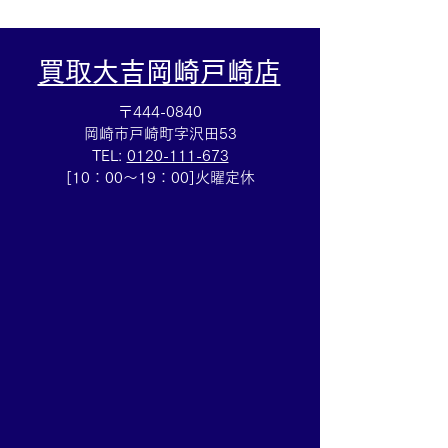
買取大吉岡崎戸崎店
〒444-0840
岡崎市戸崎町字沢田53
TEL:
0120-111-673
ルイヴィトン☆ブランド
金プラチナのピ
[10：00～19：00]火曜定休
バッグ売るなら豊田市の
なら豊田市の買
買取大吉豊田店へ★
田店へ★