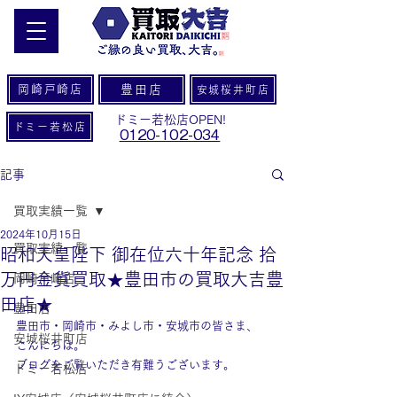
岡崎戸崎店
豊田店
安城桜井町店
ドミー若松店OPEN!
ドミー若松店
0120-102-034
記事
買取実績一覧
2024年10月15日
買取実績一覧
昭和天皇陛下 御在位六十年記念 拾
万円金貨買取★豊田市の買取大吉豊
岡崎戸崎店
田店★
豊田店
豊田市・岡崎市・みよし市・安城市の皆さま、
安城桜井町店
こんにちは。
ブログをご覧いただき有難うございます。
ドミー若松店