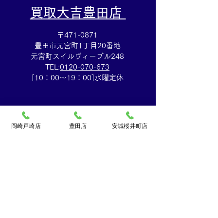
​買取大吉豊田店
〒471-0871
豊田市元宮町1丁目20番地
元宮町スイルヴィーブル248
TEL:
0120-070-673
[10：00～19：00]水曜定休
岡崎戸崎店
豊田店
安城桜井町店