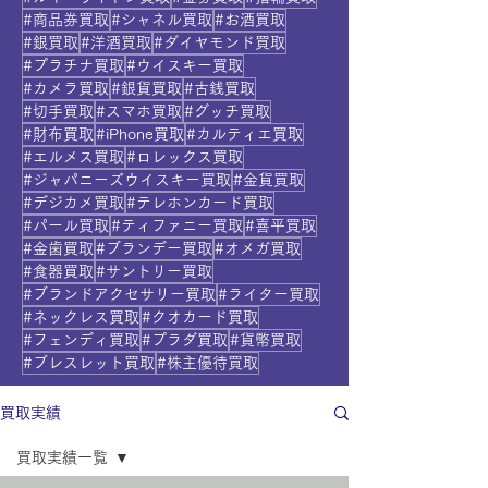
#商品券買取
#シャネル買取
#お酒買取
#銀買取
#洋酒買取
#ダイヤモンド買取
#プラチナ買取
#ウイスキー買取
#カメラ買取
#銀貨買取
#古銭買取
#切手買取
#スマホ買取
#グッチ買取
#財布買取
#iPhone買取
#カルティエ買取
#エルメス買取
#ロレックス買取
#ジャパニーズウイスキー買取
#金貨買取
#デジカメ買取
#テレホンカード買取
#パール買取
#ティファニー買取
#喜平買取
#金歯買取
#ブランデー買取
#オメガ買取
#食器買取
#サントリー買取
#ブランドアクセサリー買取
#ライター買取
#ネックレス買取
#クオカード買取
#フェンディ買取
#プラダ買取
#貨幣買取
#ブレスレット買取
#株主優待買取
買取実績
買取実績一覧