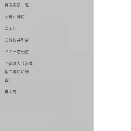
買取実績一覧
岡崎戸崎店
豊田店
安城桜井町店
ドミー若松店
IY安城店（安城
桜井町店に統
合）
貴金属