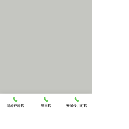
ださい！
岡崎戸崎店
豊田店
安城桜井町店