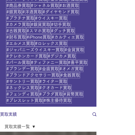
#商品券買取
#シャネル買取
#お酒買取
#銀買取
#洋酒買取
#ダイヤモンド買取
#プラチナ買取
#ウイスキー買取
#カメラ買取
#銀貨買取
#切手買取
#古銭買取
#スマホ買取
#グッチ買取
#財布買取
#iPhone買取
#カルティエ買取
#エルメス買取
#ロレックス買取
#ジャパニーズウイスキー買取
#金貨買取
#テレホンカード買取
#デジカメ買取
#パール買取
#ティファニー買取
#喜平買取
#ブランデー買取
#金歯買取
#オメガ買取
#ブランドアクセサリー買取
#食器買取
#サントリー買取
#ライター買取
#ネックレス買取
#クオカード買取
#フェンディ買取
#プラダ買取
#貨幣買取
#ブレスレット買取
#株主優待買取
買取実績
買取実績一覧