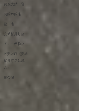
買取実績一覧
岡崎戸崎店
豊田店
安城桜井町店
ドミー若松店
IY安城店（安城
桜井町店に統
合）
貴金属