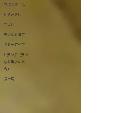
買取実績一覧
岡崎戸崎店
豊田店
安城桜井町店
ドミー若松店
IY安城店（安城
桜井町店に統
合）
貴金属