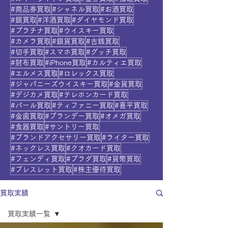
#商品券買取
#シャネル買取
#お酒買取
#銀買取
#洋酒買取
#ダイヤモンド買取
#プラチナ買取
#ウイスキー買取
#カメラ買取
#銀貨買取
#古銭買取
#切手買取
#スマホ買取
#グッチ買取
#財布買取
#iPhone買取
#カルティエ買取
#エルメス買取
#ロレックス買取
#ジャパニーズウイスキー買取
#金貨買取
#デジカメ買取
#テレホンカード買取
#パール買取
#ティファニー買取
#喜平買取
#金歯買取
#ブランデー買取
#オメガ買取
#食器買取
#サントリー買取
#ブランドアクセサリー買取
#ライター買取
#ネックレス買取
#クオカード買取
#フェンディ買取
#プラダ買取
#貨幣買取
#ブレスレット買取
#株主優待買取
買取実績
買取実績一覧