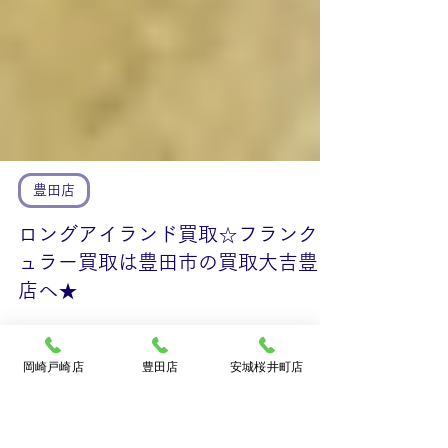
豊田店
ロングアイランド買取☆フランクミ
岡崎戸崎店
豊田店
安城桜井町店
ュラー買取は豊田市の買取大吉豊田
店へ★