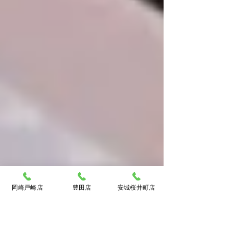
吉イトーヨーカドー安城店🎫
岡崎戸崎店
豊田店
安城桜井町店