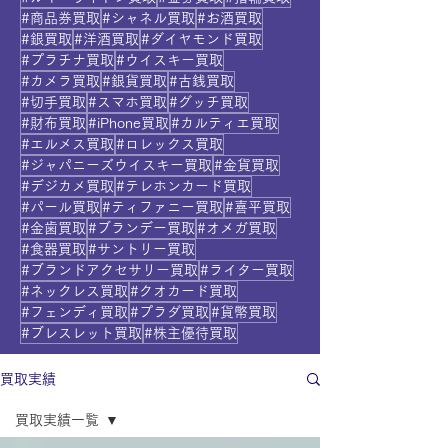
#商品券買取
#シャネル買取
#お酒買取
#銀買取
#洋酒買取
#ダイヤモンド買取
#プラチナ買取
#ウイスキー買取
#カメラ買取
#銀貨買取
#古銭買取
#切手買取
#スマホ買取
#グッチ買取
#財布買取
#iPhone買取
#カルティエ買取
#エルメス買取
#ロレックス買取
#ジャパニーズウイスキー買取
#金貨買取
#デジカメ買取
#テレホンカード買取
#パール買取
#ティファニー買取
#喜平買取
#金歯買取
#ブランデー買取
#オメガ買取
#食器買取
#サントリー買取
#ブランドアクセサリー買取
#ライター買取
#ネックレス買取
#クオカード買取
#フェンディ買取
#プラダ買取
#貨幣買取
#ブレスレット買取
#株主優待買取
買取実績
買取実績一覧