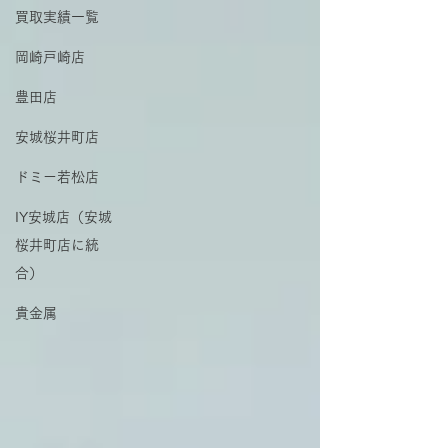
買取実績一覧
岡崎戸崎店
豊田店
安城桜井町店
ドミー若松店
IY安城店（安城
桜井町店に統
合）
貴金属