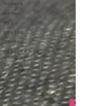
買取実績一覧
岡崎戸崎店
豊田店
安城桜井町店
ドミー若松店
IY安城店（安城
桜井町店に統
合）
貴金属