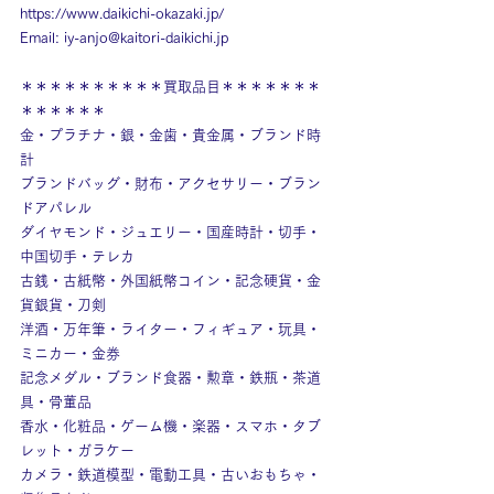
https://www.daikichi-okazaki.jp/
Email: 
iy-anjo@kaitori-daikichi.jp
＊＊＊＊＊＊＊＊＊＊買取品目＊＊＊＊＊＊＊
＊＊＊＊＊＊
金・プラチナ・銀・金歯・貴金属・ブランド時
計
ブランドバッグ・財布・アクセサリー・ブラン
ドアパレル
ダイヤモンド・ジュエリー・国産時計・切手・
中国切手・テレカ
古銭・古紙幣・外国紙幣コイン・記念硬貨・金
貨銀貨・刀剣
洋酒・万年筆・ライター・フィギュア・玩具・
ミニカー・金券
記念メダル・ブランド食器・勲章・鉄瓶・茶道
具・骨董品
香水・化粧品・ゲーム機・楽器・スマホ・タブ
レット・ガラケー
カメラ・鉄道模型・電動工具・古いおもちゃ・