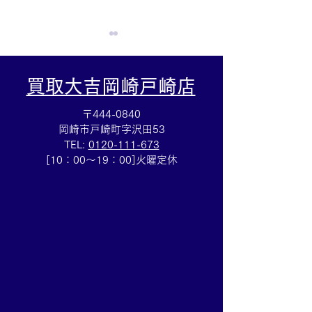
買取大吉岡崎戸崎店
〒444-0840
岡崎市戸崎町字沢田53
TEL:
0120-111-673
Cartierマストタンクのお
HERMESバン
[10：00～19：00]火曜定休
買取りも⌚買取大吉イトー
ブレスレットの
ヨーカドー安城店
も✨買取大吉イ
カドー安城店