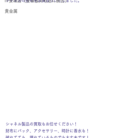
IY安城店（安城桜井町店に統合）
シャネルの財布をお買取りいたしました。
貴金属
シャネル製品の買取もお任せください！
財布にバック、アクセサリー、時計に香水も！
破れてても、壊れているものでも大丈夫です！