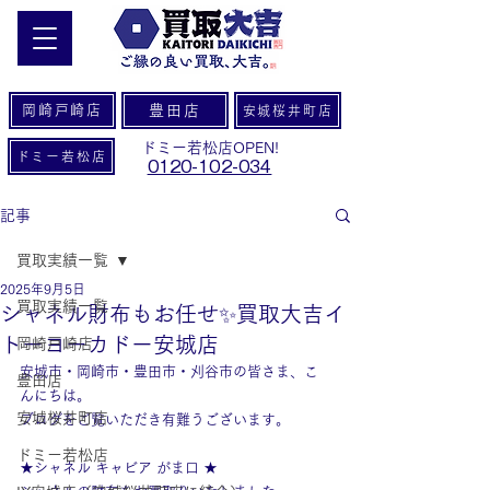
岡崎戸崎店
豊田店
安城桜井町店
ドミー若松店OPEN!
ドミー若松店
0120-102-034
記事
買取実績一覧
2025年9月5日
買取実績一覧
シャネル財布もお任せ✨買取大吉イ
トーヨーカドー安城店
岡崎戸崎店
安城市・岡崎市・豊田市・刈谷市の皆さま、こ
豊田店
んにちは。
安城桜井町店
ブログをご覧いただき有難うございます。
ドミー若松店
★シャネル キャビア がま口 ★